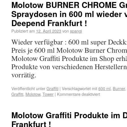
Molotow BURNER CHROME Gra
Spraydosen in 600 ml wieder 
Deepend Frankfurt !
Publiziert am
12. April 2023
von
spangi
Wieder verfügbar : 600 ml super Deckk
Preis je 600 ml Molotow Burner Chrome
Molotow Graffiti Produkte im Shop erhäl
Produkte von verschiedenen Herstellern
vorrätig.
Veröffentlicht unter
Graffiti
|
Verschlagwortet mit
600 ml
,
Burner
Graffiti
,
Molotow
,
Tower
|
Kommentare deaktiviert
Molotow Graffiti Produkte im
Frankfurt !