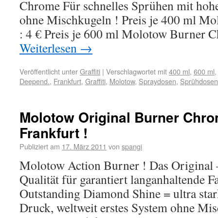
Chrome Für schnelles Sprühen mit ho
ohne Mischkugeln ! Preis je 400 ml M
: 4 € Preis je 600 ml Molotow Burner 
Weiterlesen
→
Veröffentlicht unter
Graffiti
|
Verschlagwortet mit
400 ml
,
600 ml
Deepend.
,
Frankfurt
,
Graffiti
,
Molotow
,
Spraydosen
,
Sprühdosen
Molotow Original Burner Chr
Frankfurt !
Publiziert am
17. März 2011
von
spangi
Molotow Action Burner ! Das Original 
Qualität für garantiert langanhaltende Fa
Outstanding Diamond Shine = ultra sta
Druck, weltweit erstes System ohne Mi