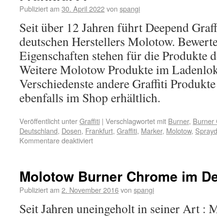
Publiziert am
30. April 2022
von
spangi
Seit über 12 Jahren führt Deepend Graff
deutschen Herstellers Molotow. Bewerte
Eigenschaften stehen für die Produkte 
Weitere Molotow Produkte im Ladenloka
Verschiedenste andere Graffiti Produkte 
ebenfalls im Shop erhältlich.
Veröffentlicht unter
Graffiti
|
Verschlagwortet mit
Burner
,
Burner
Deutschland
,
Dosen
,
Frankfurt
,
Graffiti
,
Marker
,
Molotow
,
Spray
Kommentare deaktiviert
Molotow Burner Chrome im De
Publiziert am
2. November 2016
von
spangi
Seit Jahren uneingeholt in seiner Art :