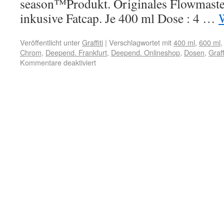
season™Produkt. Originales Flowmast
inkusive Fatcap. Je 400 ml Dose : 4 …
Veröffentlicht unter
Graffiti
|
Verschlagwortet mit
400 ml
,
600 ml
Chrom
,
Deepend. Frankfurt
,
Deepend. Onlineshop
,
Dosen
,
Graff
Kommentare deaktiviert