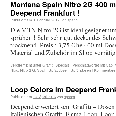
Montana Spain Nitro 2G 400 
Deepend Frankfurt !
Publiziert am
3. Februar 2017
von
spangi
Die MTN Nitro 2G ist ideal geeignet um
sprühen ! Sehr sehr gut deckendes Schw
trocknend. Preis : 3,75 € he 400 ml Dose
Material und Zubehör im Shop vorrätig
Veröffentlicht unter
Graffiti
,
Specials
|
Verschlagwortet mit
Cap
,
Nitro
,
Nitro 2 G
,
Spain
,
Spraydosen
,
Sprühdosen
|
Kommentare d
Loop Colors im Deepend Frank
Publiziert am
19. April 2016
von
spangi
Deepend erweitert sein Graffiti – Dosen
italienischen Graffiti Firma Loop. Loop