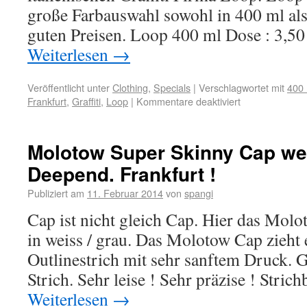
große Farbauswahl sowohl in 400 ml als
guten Preisen. Loop 400 ml Dose : 3,5
Weiterlesen
→
Veröffentlicht unter
Clothing
,
Specials
|
Verschlagwortet mit
400 
Frankfurt
,
Graffiti
,
Loop
|
Kommentare deaktiviert
Molotow Super Skinny Cap wei
Deepend. Frankfurt !
Publiziert am
11. Februar 2014
von
spangi
Cap ist nicht gleich Cap. Hier das Mol
in weiss / grau. Das Molotow Cap zieht
Outlinestrich mit sehr sanftem Druck. 
Strich. Sehr leise ! Sehr präzise ! Strich
Weiterlesen
→