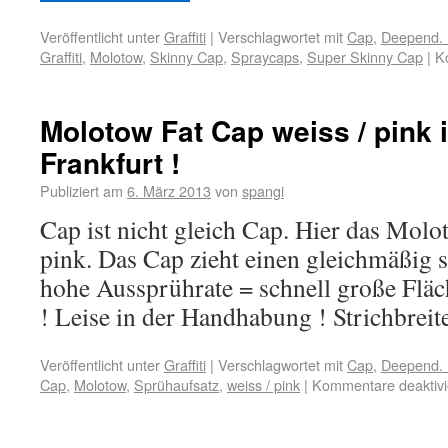
Veröffentlicht unter
Graffiti
|
Verschlagwortet mit
Cap
,
Deepend. 
Graffiti
,
Molotow
,
Skinny Cap
,
Spraycaps
,
Super Skinny Cap
|
K
Molotow Fat Cap weiss / pink
Frankfurt !
Publiziert am
6. März 2013
von
spangi
Cap ist nicht gleich Cap. Hier das Molo
pink. Das Cap zieht einen gleichmäßig s
hohe Aussprührate = schnell große Fläc
! Leise in der Handhabung ! Strichbrei
Veröffentlicht unter
Graffiti
|
Verschlagwortet mit
Cap
,
Deepend. 
Cap
,
Molotow
,
Sprühaufsatz
,
weiss / pink
|
Kommentare deaktivi