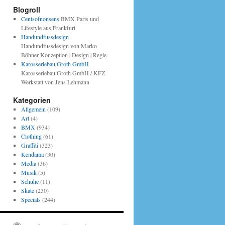
Blogroll
Centsofnonsens
BMX Parts und
Lifestyle aus Frankfurt
Handundfussdesign
Handundfussdesign von Marko
Böhner Konzeption | Design | Regie
Karosseriebau Groth GmbH
Karosseriebau Groth GmbH / KFZ
Werkstatt von Jens Lehmann
Kategorien
Allgemein
(109)
Art
(4)
BMX
(934)
Clothing
(61)
Graffiti
(323)
Kendama
(30)
Media
(36)
Musik
(5)
Schuhe
(11)
Skate
(230)
Specials
(244)