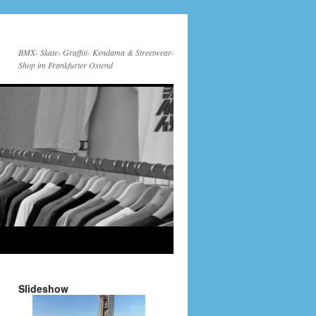
BMX- Skate- Graffiti- Kendama & Streetwear-
Shop im Frankfurter Ostend
Slideshow