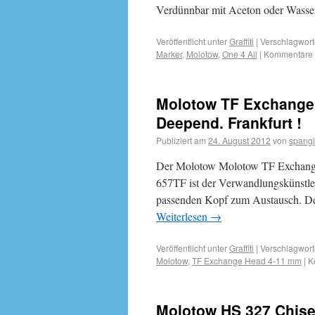
Verdünnbar mit Aceton oder Wass
Veröffentlicht unter
Graffiti
|
Verschlagwort
Marker
,
Molotow
,
One 4 All
|
Kommentare d
Molotow TF Exchange 
Deepend. Frankfurt !
Publiziert am
24. August 2012
von
spangi
Der Molotow Molotow TF Exchange
657TF ist der Verwandlungskünstler
passenden Kopf zum Austausch. D
Weiterlesen
→
Veröffentlicht unter
Graffiti
|
Verschlagwort
Molotow
,
TF Exchange Head 4-11 mm
|
K
Molotow HS 327 Chisel