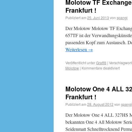
Molotow TF Exchange 
Frankfurt !
Publiziert am
25. Juni 2013
von
spangi
Der Molotow Molotow TF Exchange
657TF ist der Verwandlungskünstler
passenden Kopf zum Austausch. D
Weiterlesen
→
Veröffentlicht unter
Graffiti
|
Verschlagwort
Molotow
|
Kommentare deaktiviert
Molotow One 4 ALL 32
Frankfurt !
Publiziert am
28. August 2012
von
spangi
Der Molotow One 4 ALL 327HS Mark
bekannten One 4 All Molotow Serie
Seidenmatt Schnelltrocknend Perma