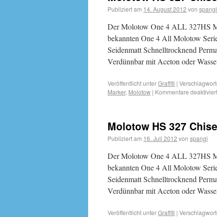
Publiziert am
14. August 2012
von
spangi
Der Molotow One 4 ALL 327HS Mark
bekannten One 4 All Molotow Serie
Seidenmatt Schnelltrocknend Perma
Verdünnbar mit Aceton oder Wass
Veröffentlicht unter
Graffiti
|
Verschlagwort
Marker
,
Molotow
|
Kommentare deaktivier
Molotow HS 327 Chisel
Publiziert am
16. Juli 2012
von
spangi
Der Molotow One 4 ALL 327HS Mark
bekannten One 4 All Molotow Serie
Seidenmatt Schnelltrocknend Perma
Verdünnbar mit Aceton oder Wass
Veröffentlicht unter
Graffiti
|
Verschlagwort