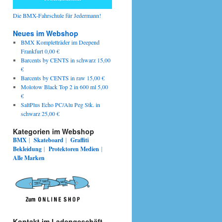
Die BMX-Fahrschule für Jedermann!
Neues im Webshop
BMX Kompletträder im Deepend
Frankfurt 0,00 €
Barcents by CENTS in schwarz 15,00
€
Barcents by CENTS in raw 15,00 €
Molotow Black Top 2 in 600 ml 5,00
€
SaltPlus Echo PC/Alu Peg Stk. in
schwarz 25,00 €
Kategorien im Webshop
BMX
|
Skateboard
|
Graffiti
Bekleidung
|
Protektoren
Medien
|
Alle Marken
Kontakt im Ladengeschäft