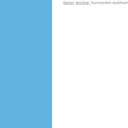
Marker
,
Molotow
|
Kommentare deaktivier