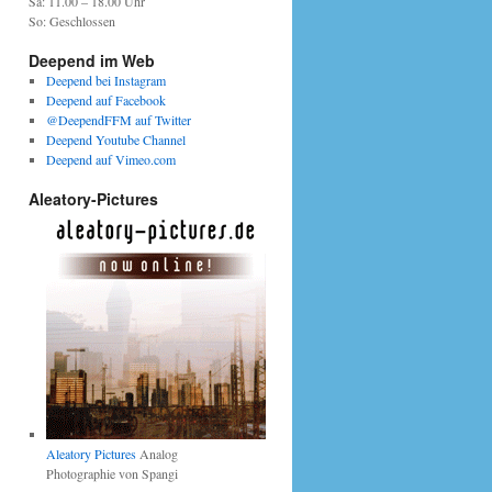
Sa: 11.00 – 18.00 Uhr
So: Geschlossen
Deepend im Web
Deepend bei Instagram
Deepend auf Facebook
@DeependFFM auf Twitter
Deepend Youtube Channel
Deepend auf Vimeo.com
Aleatory-Pictures
Aleatory Pictures
Analog
Photographie von Spangi