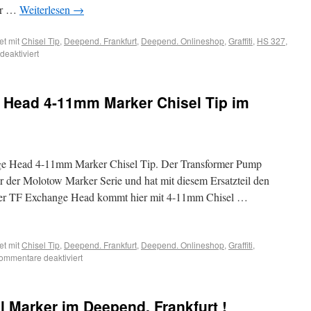
er …
Weiterlesen
→
et mit
Chisel Tip
,
Deepend. Frankfurt
,
Deepend. Onlineshop
,
Graffiti
,
HS 327
,
eaktiviert
Head 4-11mm Marker Chisel Tip im
 Head 4-11mm Marker Chisel Tip. Der Transformer Pump
 der Molotow Marker Serie und hat mit diesem Ersatzteil den
er TF Exchange Head kommt hier mit 4-11mm Chisel …
et mit
Chisel Tip
,
Deepend. Frankfurt
,
Deepend. Onlineshop
,
Graffiti
,
ommentare deaktiviert
 Marker im Deepend. Frankfurt !