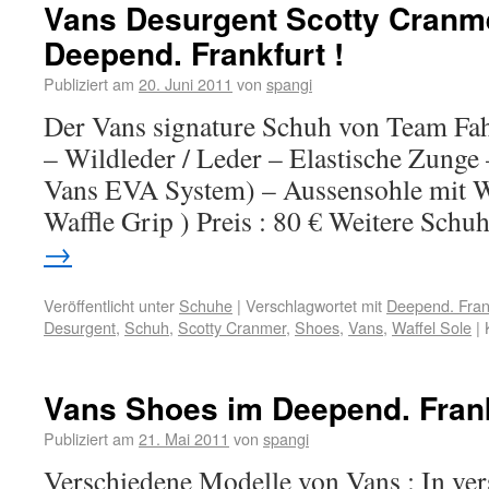
Vans Desurgent Scotty Cranm
Deepend. Frankfurt !
Publiziert am
20. Juni 2011
von
spangi
Der Vans signature Schuh von Team Fah
– Wildleder / Leder – Elastische Zunge 
Vans EVA System) – Aussensohle mit W
Waffle Grip ) Preis : 80 € Weitere Sch
→
Veröffentlicht unter
Schuhe
|
Verschlagwortet mit
Deepend. Fran
Desurgent
,
Schuh
,
Scotty Cranmer
,
Shoes
,
Vans
,
Waffel Sole
|
Vans Shoes im Deepend. Frank
Publiziert am
21. Mai 2011
von
spangi
Verschiedene Modelle von Vans : In ve