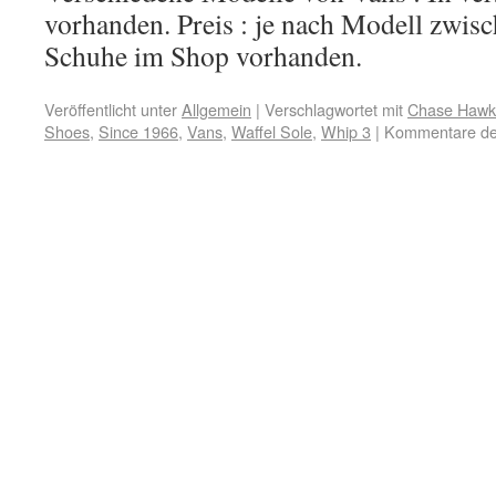
vorhanden. Preis : je nach Modell zwis
Schuhe im Shop vorhanden.
Veröffentlicht unter
Allgemein
|
Verschlagwortet mit
Chase Hawk
Shoes
,
Since 1966
,
Vans
,
Waffel Sole
,
Whip 3
|
Kommentare dea