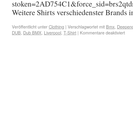
stoken=2AD754C1&force_sid=brs2qtdr
Weitere Shirts verschiedenster Brands 
Veröffentlicht unter
Clothing
|
Verschlagwortet mit
Bmx
,
Deepend
DUB
,
Dub BMX
,
Liverpool
,
T-Shirt
|
Kommentare deaktiviert