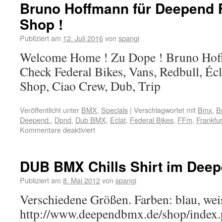
Bruno Hoffmann für Deepend 
Shop !
Publiziert am
12. Juli 2016
von
spangi
Welcome Home ! Zu Dope ! Bruno Hof
Check Federal Bikes, Vans, Redbull, É
Shop, Ciao Crew, Dub, Trip
Veröffentlicht unter
BMX
,
Specials
|
Verschlagwortet mit
Bmx
,
B
Deepend.
,
Dpnd
,
Dub BMX
,
Eclat
,
Federal Bikes
,
FFm
,
Frankfur
Kommentare deaktiviert
DUB BMX Chills Shirt im Deepe
Publiziert am
8. Mai 2012
von
spangi
Verschiedene Größen. Farben: blau, weis
http://www.deependbmx.de/shop/index