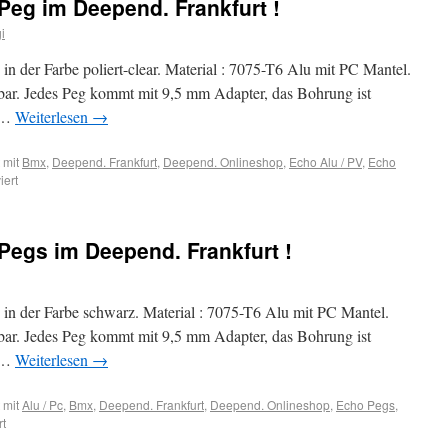
Peg im Deepend. Frankfurt !
i
n der Farbe poliert-clear. Material : 7075-T6 Alu mit PC Mantel.
ar. Jedes Peg kommt mit 9,5 mm Adapter, das Bohrung ist
 …
Weiterlesen
→
 mit
Bmx
,
Deepend. Frankfurt
,
Deepend. Onlineshop
,
Echo Alu / PV
,
Echo
iert
Pegs im Deepend. Frankfurt !
in der Farbe schwarz. Material : 7075-T6 Alu mit PC Mantel.
ar. Jedes Peg kommt mit 9,5 mm Adapter, das Bohrung ist
 …
Weiterlesen
→
 mit
Alu / Pc
,
Bmx
,
Deepend. Frankfurt
,
Deepend. Onlineshop
,
Echo Pegs
,
rt