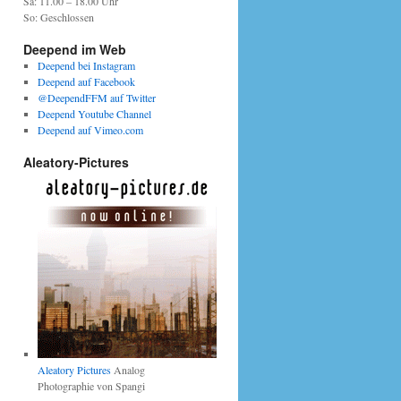
Sa: 11.00 – 18.00 Uhr
So: Geschlossen
Deepend im Web
Deepend bei Instagram
Deepend auf Facebook
@DeependFFM auf Twitter
Deepend Youtube Channel
Deepend auf Vimeo.com
Aleatory-Pictures
Aleatory Pictures
Analog
Photographie von Spangi