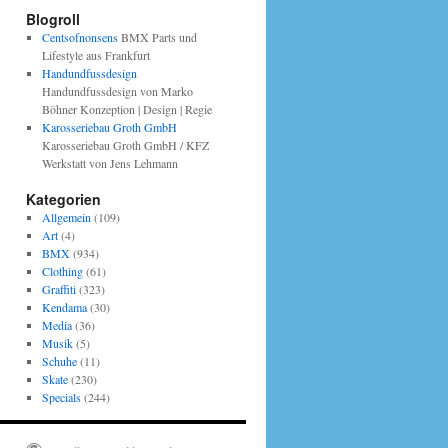
Blogroll
Centsofnonsens
BMX Parts und
Lifestyle aus Frankfurt
Handundfussdesign
Handundfussdesign von Marko
Böhner Konzeption | Design | Regie
Karosseriebau Groth GmbH
Karosseriebau Groth GmbH / KFZ
Werkstatt von Jens Lehmann
Kategorien
Allgemein
(109)
Art
(4)
BMX
(934)
Clothing
(61)
Graffiti
(323)
Kendama
(30)
Media
(36)
Musik
(5)
Schuhe
(11)
Skate
(230)
Specials
(244)