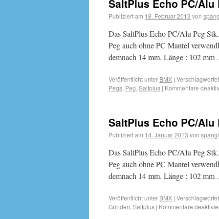
SaltPlus Echo PC/Alu 
Publiziert am
18. Februar 2013
von
spang
Das SaltPlus Echo PC/Alu Peg Stk. i
Peg auch ohne PC Mantel verwendb
demnach 14 mm. Länge : 102 mm
Veröffentlicht unter
BMX
|
Verschlagwortet
Pegs
,
Peg
,
Saltplus
|
Kommentare deaktiv
SaltPlus Echo PC/Alu 
Publiziert am
14. Januar 2013
von
spangi
Das SaltPlus Echo PC/Alu Peg Stk. 
Peg auch ohne PC Mantel verwendb
demnach 14 mm. Länge : 102 mm
Veröffentlicht unter
BMX
|
Verschlagwortet
Grinden
,
Saltplus
|
Kommentare deaktivie