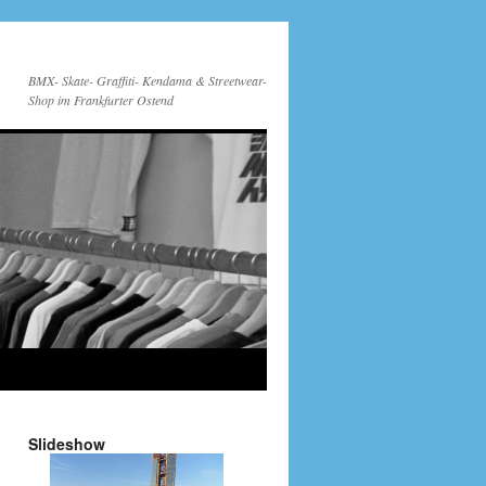
BMX- Skate- Graffiti- Kendama & Streetwear-
Shop im Frankfurter Ostend
Slideshow