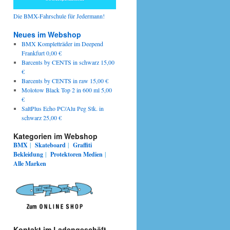
Die BMX-Fahrschule für Jedermann!
Neues im Webshop
BMX Kompletträder im Deepend
Frankfurt 0,00 €
Barcents by CENTS in schwarz 15,00
€
Barcents by CENTS in raw 15,00 €
Molotow Black Top 2 in 600 ml 5,00
€
SaltPlus Echo PC/Alu Peg Stk. in
schwarz 25,00 €
Kategorien im Webshop
BMX
|
Skateboard
|
Graffiti
Bekleidung
|
Protektoren
Medien
|
Alle Marken
Kontakt im Ladengeschäft