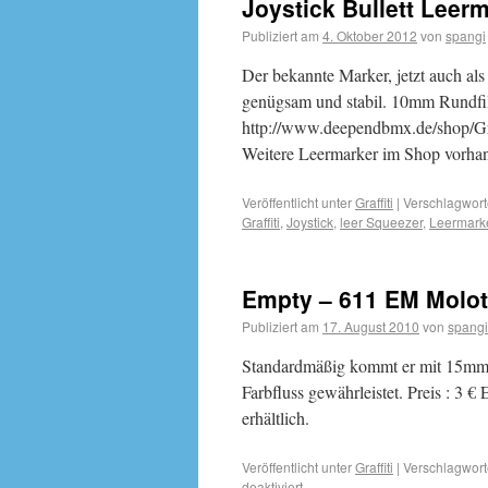
Joystick Bullett Leer
Publiziert am
4. Oktober 2012
von
spangi
Der bekannte Marker, jetzt auch als N
genügsam und stabil. 10mm Rundfilz
http://www.deependbmx.de/shop/Gra
Weitere Leermarker im Shop vorha
Veröffentlicht unter
Graffiti
|
Verschlagwort
Graffiti
,
Joystick
,
leer Squeezer
,
Leermark
Empty – 611 EM Molot
Publiziert am
17. August 2010
von
spangi
Standardmäßig kommt er mit 15mm F
Farbfluss gewährleistet. Preis : 3
erhältlich.
Veröffentlicht unter
Graffiti
|
Verschlagwort
deaktiviert