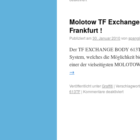
Molotow TF Exchange
Frankfurt !
Publiziert am
30. Januar 2010
von
spangi
Der TF EXCHANGE BODY 613TF 
System, welches die Möglichkeit bi
einer der vielseitigsten MOLOTOW
→
Veröffentlicht unter
Graffiti
|
Verschlagwort
613TF
|
Kommentare deaktiviert