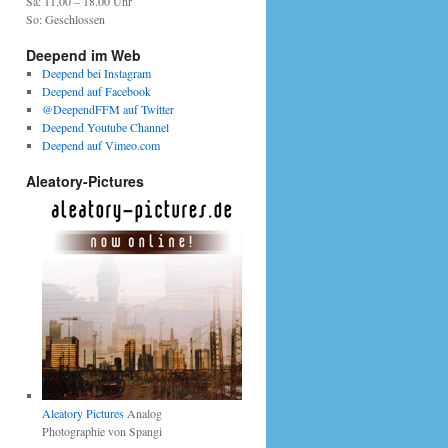
Sa: 11.00 – 18.00 Uhr
So: Geschlossen
Deepend im Web
Deepend bei Instagram
Deepend auf Facebook
@DeependFFM auf Twitter
Deepend Youtube Channel
Deepend auf Vimeo.com
Aleatory-Pictures
Aleatory Pictures
Analog
Photographie von Spangi