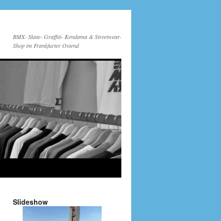
BMX- Skate- Graffiti- Kendama & Streetwear-
Shop im Frankfurter Ostend
Slideshow