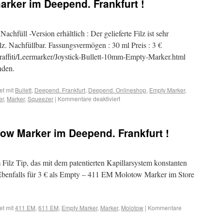
marker im Deepend. Frankfurt !
achfüll -Version erhältlich : Der gelieferte Filz ist sehr
. Nachfüllbar. Fassungsvermögen : 30 ml Preis : 3 €
ffiti/Leermarker/Joystick-Bullett-10mm-Empty-Marker.html
nden.
et mit
Bullett
,
Deepend. Frankfurt
,
Deepend. Onlineshop
,
Empty Marker
,
er
,
Marker
,
Squeezer
|
Kommentare deaktiviert
ow Marker im Deepend. Frankfurt !
ilz Tip, das mit dem patentierten Kapillarsystem konstanten
 € Ebenfalls für 3 € als Empty – 411 EM Molotow Marker im Store
et mit
411 EM
,
611 EM
,
Empty Marker
,
Marker
,
Molotow
|
Kommentare