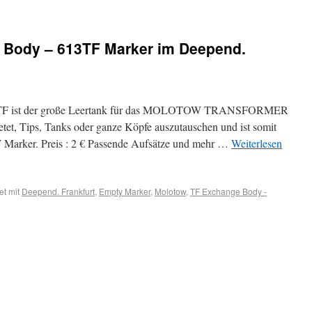
 Body – 613TF Marker im Deepend.
ist der große Leertank für das MOLOTOW TRANSFORMER
etet, Tips, Tanks oder ganze Köpfe auszutauschen und ist somit
 Marker. Preis : 2 € Passende Aufsätze und mehr …
Weiterlesen
et mit
Deepend. Frankfurt
,
Empty Marker
,
Molotow
,
TF Exchange Body -