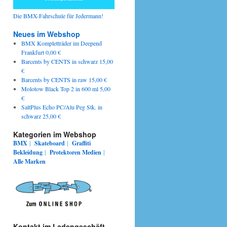
Die BMX-Fahrschule für Jedermann!
Neues im Webshop
BMX Kompletträder im Deepend
Frankfurt 0,00 €
Barcents by CENTS in schwarz 15,00
€
Barcents by CENTS in raw 15,00 €
Molotow Black Top 2 in 600 ml 5,00
€
SaltPlus Echo PC/Alu Peg Stk. in
schwarz 25,00 €
Kategorien im Webshop
BMX
|
Skateboard
|
Graffiti
Bekleidung
|
Protektoren
Medien
|
Alle Marken
Kontakt im Ladengeschäft