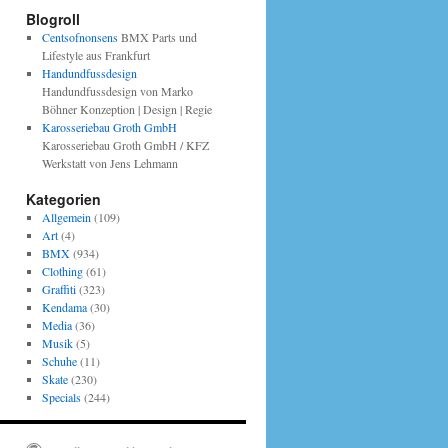
Blogroll
Centsofnonsens
BMX Parts und
Lifestyle aus Frankfurt
Handundfussdesign
Handundfussdesign von Marko
Böhner Konzeption | Design | Regie
Karosseriebau Groth GmbH
Karosseriebau Groth GmbH / KFZ
Werkstatt von Jens Lehmann
Kategorien
Allgemein
(109)
Art
(4)
BMX
(934)
Clothing
(61)
Graffiti
(323)
Kendama
(30)
Media
(36)
Musik
(5)
Schuhe
(11)
Skate
(230)
Specials
(244)