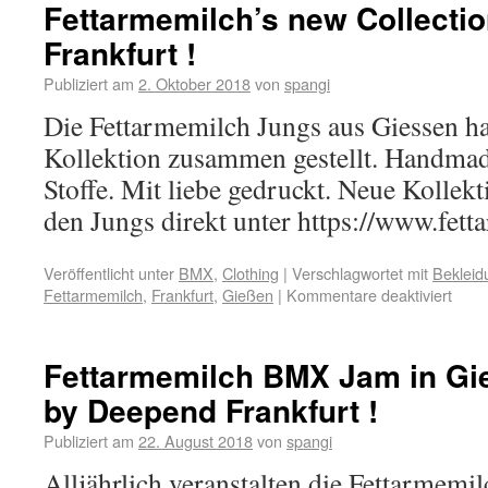
Fettarmemilch’s new Collect
Frankfurt !
Publiziert am
2. Oktober 2018
von
spangi
Die Fettarmemilch Jungs aus Giessen h
Kollektion zusammen gestellt. Handmade
Stoffe. Mit liebe gedruckt. Neue Kollek
den Jungs direkt unter https://www.fet
Veröffentlicht unter
BMX
,
Clothing
|
Verschlagwortet mit
Bekleid
Fettarmemilch
,
Frankfurt
,
Gießen
|
Kommentare deaktiviert
Fettarmemilch BMX Jam in Gi
by Deepend Frankfurt !
Publiziert am
22. August 2018
von
spangi
Alljährlich veranstalten die Fettarmemil