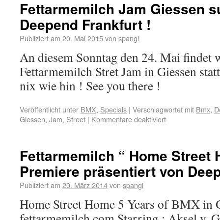
Fettarmemilch Jam Giessen s
Deepend Frankfurt !
Publiziert am
20. Mai 2015
von
spangi
An diesem Sonntag den 24. Mai findet w
Fettarmemilch Stret Jam in Giessen statt
nix wie hin ! See you there !
Veröffentlicht unter
BMX
,
Specials
|
Verschlagwortet mit
Bmx
,
D
Giessen
,
Jam
,
Street
|
Kommentare deaktiviert
Fettarmemilch “ Home Street 
Premiere präsentiert von Deep
Publiziert am
20. März 2014
von
spangi
Home Street Home 5 Years of BMX in 
fettarmemilch.com Starring : Aksel v. 