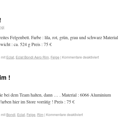
!
ngi
eites Felgenbett. Farbe : lila, rot, grün, grau und schwarz Material
cht : ca. 524 g Preis : 75 €
 mit
Eclat
,
Eclat Bondi Aero Rim
,
Felge
|
Kommentare deaktiviert
im !
e bei dem Team halten, dann … . Material : 6066 Aluminium
arben hier im Store vorrätig ! Preis : 75 €
 mit
Bondi
,
Eclat
,
Felge
,
Rim
|
Kommentare deaktiviert