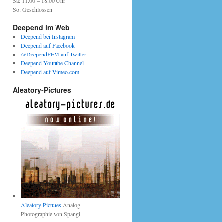
Sa: 11.00 – 18.00 Uhr
So: Geschlossen
Deepend im Web
Deepend bei Instagram
Deepend auf Facebook
@DeependFFM auf Twitter
Deepend Youtube Channel
Deepend auf Vimeo.com
Aleatory-Pictures
Aleatory Pictures
Analog
Photographie von Spangi