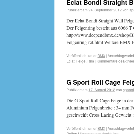
Eclat Bondi Straight 
Publiziert am
24. September 2012
von
sp
Der Eclat Bondi Straight Wall Felge
Der Felgenring besteht aus 6066 T 
http://www.deependbmx.de/shop/BM
Felgenring-rot.html Weitere BMX 
Veröffentlicht unter
BMX
|
Verschlagwortet
Eclat
,
Felge
,
Rim
|
Kommentare deaktivier
G Sport Roll Cage Fel
Publiziert am
17. August 2012
von
spangi
Die G Sport Roll Cage Felge in der
Aluminium Felgenbreite : 34 mm Fe
geschweißt Cross Lacing Gewicht
Veröffentlicht unter
BMX
|
Verschlagwortet
Rollen
|
Kommentare deaktiviert