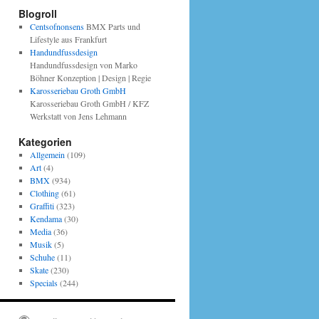
Blogroll
Centsofnonsens
BMX Parts und
Lifestyle aus Frankfurt
Handundfussdesign
Handundfussdesign von Marko
Böhner Konzeption | Design | Regie
Karosseriebau Groth GmbH
Karosseriebau Groth GmbH / KFZ
Werkstatt von Jens Lehmann
Kategorien
Allgemein
(109)
Art
(4)
BMX
(934)
Clothing
(61)
Graffiti
(323)
Kendama
(30)
Media
(36)
Musik
(5)
Schuhe
(11)
Skate
(230)
Specials
(244)