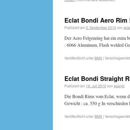
Eclat Bondi Aero Rim 
Publiziert am
2. September 2010
von
spa
Der Aero Felgenring hat ein extra br
: 6066 Aluminum, Flash welded Gewi
Veröffentlicht unter
BMX
|
Verschlagwortet
Eclat Bondi Straight R
Publiziert am
19. Juli 2010
von
spangi
Die Bondi Rims vom Eclat, wenn di
Gewicht : ca. 550 g In verschieden F
Veröffentlicht unter
BMX
|
Verschlagwortet