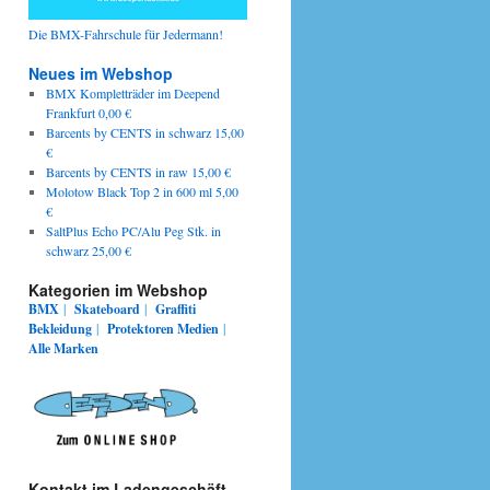
Die BMX-Fahrschule für Jedermann!
Neues im Webshop
BMX Kompletträder im Deepend
Frankfurt 0,00 €
Barcents by CENTS in schwarz 15,00
€
Barcents by CENTS in raw 15,00 €
Molotow Black Top 2 in 600 ml 5,00
€
SaltPlus Echo PC/Alu Peg Stk. in
schwarz 25,00 €
Kategorien im Webshop
BMX
|
Skateboard
|
Graffiti
Bekleidung
|
Protektoren
Medien
|
Alle Marken
Kontakt im Ladengeschäft