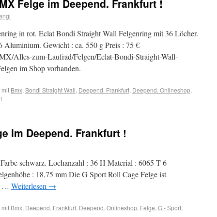
BMX Felge im Deepend. Frankfurt !
angi
nring in rot. Eclat Bondi Straight Wall Felgenring mit 36 Löcher.
6 Aluminium. Gewicht : ca. 550 g Preis : 75 €
X/Alles-zum-Laufrad/Felgen/Eclat-Bondi-Straight-Wall-
Felgen im Shop vorhanden.
 mit
Bmx
,
Bondi Straight Wall
,
Deepend. Frankfurt
,
Deepend. Onlineshop
,
t
ge im Deepend. Frankfurt !
 Farbe schwarz. Lochanzahl : 36 H Material : 6065 T 6
lgenhöhe : 18,75 mm Die G Sport Roll Cage Felge ist
 : …
Weiterlesen
→
 mit
Bmx
,
Deepend. Frankfurt
,
Deepend. Onlineshop
,
Felge
,
G - Sport
,