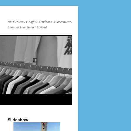
BMX- Skate- Graffiti- Kendama & Streetwear-
Shop im Frankfurter Ostend
Slideshow