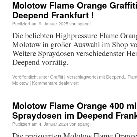
Molotow Flame Orange Graffit
Deepend Frankfurt !
Publiziert am
9. Januar 2025
von
spangi
Die beliebten Highpressure Flame Ora
Molotow in großer Auswahl im Shop vor
Weitere Spraydosen verschiedenster Her
Deepend vorrätig.
Veröffentlicht unter
Graffiti
|
Verschlagwortet mit
Deepend.
,
Fla
Molotow
|
Kommentare deaktiviert
Molotow Flame Orange 400 ml 
Spraydosen im Deepend Frank
Publiziert am
4. Januar 2024
von
spangi
Die preiswerten Molotow Flame Orange