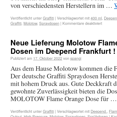
von verschiedensten Herstellern im …
Veröffentlicht unter
Graffiti
|
Verschlagwortet mit
400 ml
,
Deepen
Graffiti
,
Molotow
,
Spraydosen
|
Kommentare deaktiviert
Neue Lieferung Molotow Flame
Dosen im Deepend Frankfurt !
Publiziert am
17. Oktober 2022
von
spangi
Aus dem Hause Molotow kommen die F
Der deutsche Graffiti Spraydosen Herstel
mit hohem Druck aus. Gute Deckkraft d
gewohnte Zuverlässigkeit bieten die Do
MOLOTOW Flame Orange Dose für 
Veröffentlicht unter
Graffiti
|
Verschlagwortet mit
Deepend.
,
Flam
Output
,
High Pressure
,
Molotow
,
Spraydosen
,
Sprühdosen
|
Kom