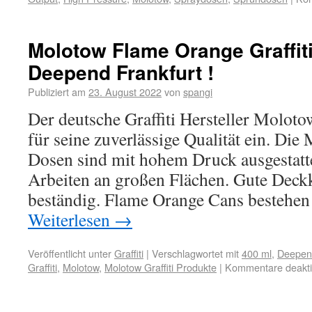
Molotow Flame Orange Graffit
Deepend Frankfurt !
Publiziert am
23. August 2022
von
spangi
Der deutsche Graffiti Hersteller Molotow
für seine zuverlässige Qualität ein. Di
Dosen sind mit hohem Druck ausgestattet
Arbeiten an großen Flächen. Gute Deck
beständig. Flame Orange Cans bestehen
Weiterlesen
→
Veröffentlicht unter
Graffiti
|
Verschlagwortet mit
400 ml
,
Deepen
Graffiti
,
Molotow
,
Molotow Graffiti Produkte
|
Kommentare deaktiv