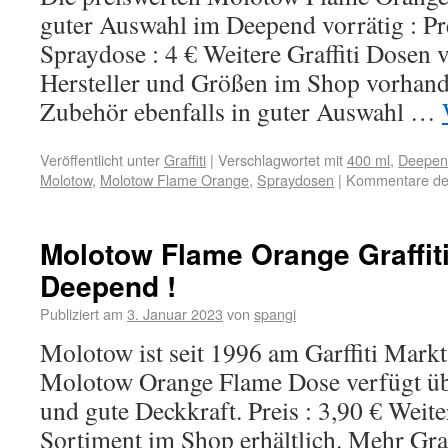
guter Auswahl im Deepend vorrätig : Pr
Spraydose : 4 € Weitere Graffiti Dosen 
Hersteller und Größen im Shop vorhan
Zubehör ebenfalls in guter Auswahl …
Veröffentlicht unter
Graffiti
|
Verschlagwortet mit
400 ml
,
Deepen
Molotow
,
Molotow Flame Orange
,
Spraydosen
|
Kommentare dea
Molotow Flame Orange Graffit
Deepend !
Publiziert am
3. Januar 2023
von
spangi
Molotow ist seit 1996 am Garffiti Markt 
Molotow Orange Flame Dose verfügt üb
und gute Deckkraft. Preis : 3,90 € Wei
Sortiment im Shop erhältlich. Mehr Gra