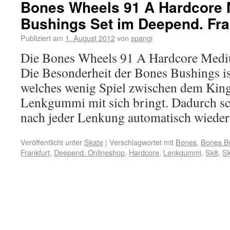
Bones Wheels 91 A Hardcore
Bushings Set im Deepend. Fran
Publiziert am
1. August 2012
von
spangi
Die Bones Wheels 91 A Hardcore Medi
Die Besonderheit der Bones Bushings ist
welches wenig Spiel zwischen dem Kin
Lenkgummi mit sich bringt. Dadurch sc
nach jeder Lenkung automatisch wied
Veröffentlicht unter
Skate
|
Verschlagwortet mit
Bones
,
Bones B
Frankfurt
,
Deepend. Onlineshop
,
Hardcore
,
Lenkgummi
,
Sk8
,
Sk