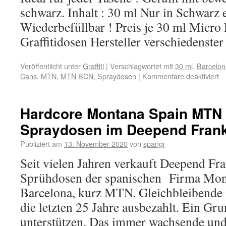
schwarz. Inhalt : 30 ml Nur in Schwarz e
Wiederbefüllbar ! Preis je 30 ml Micro
Graffitidosen Hersteller verschiedenster
Veröffentlicht unter
Graffiti
|
Verschlagwortet mit
30 ml
,
Barcelon
Cans
,
MTN
,
MTN BCN
,
Spraydosen
|
Kommentare deaktiviert
Hardcore Montana Spain MTN G
Spraydosen im Deepend Frankf
Publiziert am
13. November 2020
von
spangi
Seit vielen Jahren verkauft Deepend Fran
Sprühdosen der spanischen Firma Mon
Barcelona, kurz MTN. Gleichbleibende Q
die letzten 25 Jahre ausbezahlt. Ein Gr
unterstützen. Das immer wachsende un