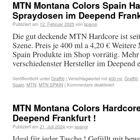
MTN Montana Colors Spain Ha
Spraydosen im Deepend Frankf
Publiziert am
12. Februar 2025
von
spangi
Die gut deckende MTN Hardcore ist seit
Szene. Preis je 400 ml a 4,20 € Weite
Spain Produkte im Shop vorrätig. Mehr 
verschiedenster Hersteller im Deepend e
Veröffentlicht unter
Graffiti
|
Verschlagwortet mit
400 ml
,
Graffiti
,
Spain
,
MTN
,
MTN SPAIN
|
Kommentare deaktiviert
MTN Montana Colors Hardcore
Deepend Frankfurt !
Publiziert am
21. Juli 2024
von
spangi
Ideal für jeder Tasche ! Gefüllt mit b