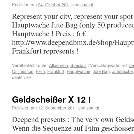
Publiziert am
24. Oktober 2011
von
spangi
Represent your city, represent your spot
Hauptwache Jute Bag (only 50 produced
Hauptwache ! Preis : 6 €
http://www.deependbmx.de/shop/Haupt
Frankfurt represents !
Veröffentlicht unter
Allgemein
,
Specials
|
Verschlagwortet mit
De
Onlineshop
,
FFm
,
Frankfurt
,
Hauptwache
,
Jute Bag
,
Jutetasche
deaktiviert
Geldscheißer X 12 !
Publiziert am
12. September 2011
von
spangi
Deepend presents : The very own Geldsc
Wenn die Sequenze auf Film geschossen 