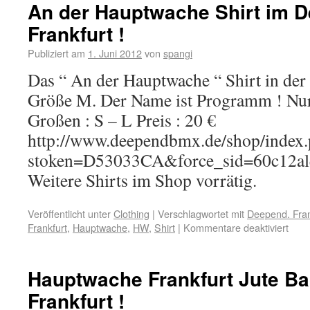
An der Hauptwache Shirt im 
Frankfurt !
Publiziert am
1. Juni 2012
von
spangi
Das “ An der Hauptwache “ Shirt in der
Größe M. Der Name ist Programm ! Nur
Großen : S – L Preis : 20 €
http://www.deependbmx.de/shop/index
stoken=D53033CA&force_sid=60c12al
Weitere Shirts im Shop vorrätig.
Veröffentlicht unter
Clothing
|
Verschlagwortet mit
Deepend. Fran
Frankfurt
,
Hauptwache
,
HW
,
Shirt
|
Kommentare deaktiviert
Hauptwache Frankfurt Jute B
Frankfurt !