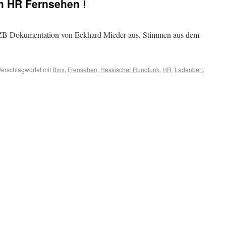
m HR Fernsehen !
EZB Dokumentation von Eckhard Mieder aus. Stimmen aus dem
Verschlagwortet mit
Bmx
,
Frensehen
,
Hessischer Rundfunk
,
HR
,
Ladenbert
,