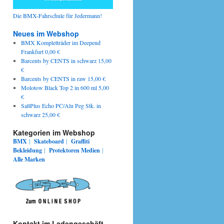
Die BMX-Fahrschule für Jedermann!
Neues im Webshop
BMX Kompletträder im Deepend
Frankfurt 0,00 €
Barcents by CENTS in schwarz 15,00
€
Barcents by CENTS in raw 15,00 €
Molotow Black Top 2 in 600 ml 5,00
€
SaltPlus Echo PC/Alu Peg Stk. in
schwarz 25,00 €
Kategorien im Webshop
BMX
|
Skateboard
|
Graffiti
Bekleidung
|
Protektoren
Medien
|
Alle Marken
Kontakt im Ladengeschäft