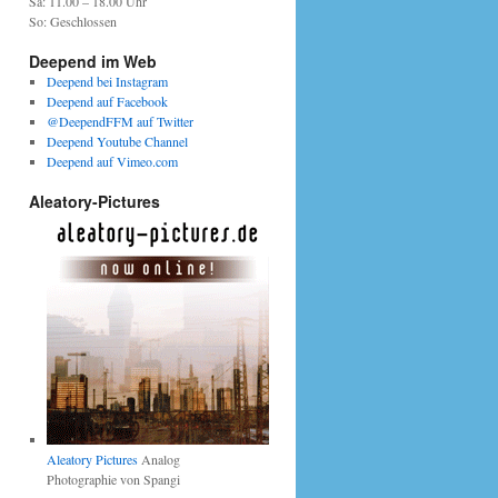
Sa: 11.00 – 18.00 Uhr
So: Geschlossen
Deepend im Web
Deepend bei Instagram
Deepend auf Facebook
@DeependFFM auf Twitter
Deepend Youtube Channel
Deepend auf Vimeo.com
Aleatory-Pictures
Aleatory Pictures
Analog
Photographie von Spangi