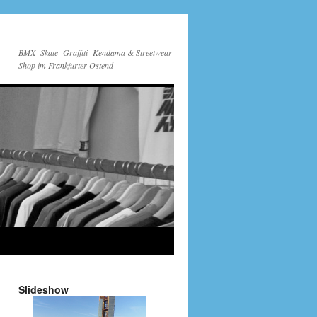
BMX- Skate- Graffiti- Kendama & Streetwear-
Shop im Frankfurter Ostend
Slideshow