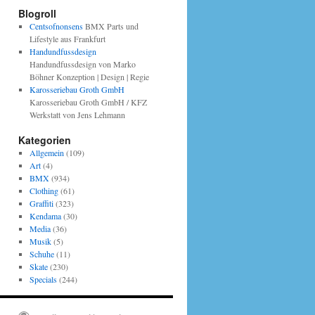
Blogroll
Centsofnonsens
BMX Parts und
Lifestyle aus Frankfurt
Handundfussdesign
Handundfussdesign von Marko
Böhner Konzeption | Design | Regie
Karosseriebau Groth GmbH
Karosseriebau Groth GmbH / KFZ
Werkstatt von Jens Lehmann
Kategorien
Allgemein
(109)
Art
(4)
BMX
(934)
Clothing
(61)
Graffiti
(323)
Kendama
(30)
Media
(36)
Musik
(5)
Schuhe
(11)
Skate
(230)
Specials
(244)