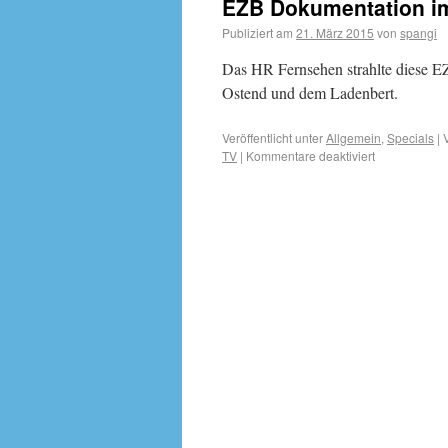
EZB Dokumentation i
Publiziert am
21. März 2015
von
spangi
Das HR Fernsehen strahlte diese 
Ostend und dem Ladenbert.
Veröffentlicht unter
Allgemein
,
Specials
|
TV
|
Kommentare deaktiviert