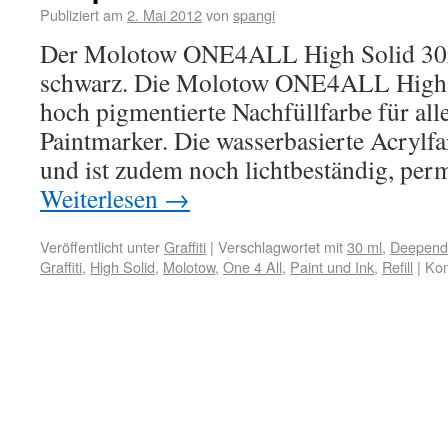
Publiziert am
2. Mai 2012
von
spangi
Der Molotow ONE4ALL High Solid 30ml 
schwarz. Die Molotow ONE4ALL High So
hoch pigmentierte Nachfüllfarbe für 
Paintmarker. Die wasserbasierte Acrylfa
und ist zudem noch lichtbeständig, per
Weiterlesen
→
Veröffentlicht unter
Graffiti
|
Verschlagwortet mit
30 ml
,
Deepend.
Graffiti
,
High Solid
,
Molotow
,
One 4 All
,
Paint und Ink
,
Refill
|
Kom