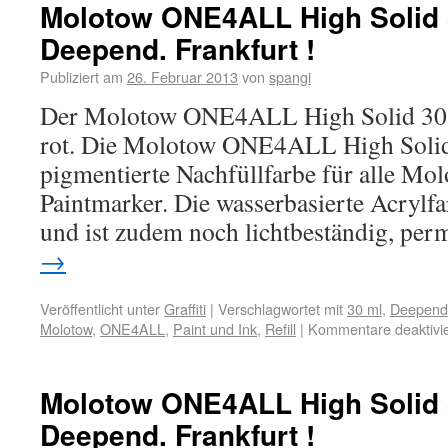
Molotow ONE4ALL High Solid 3
Deepend. Frankfurt !
Publiziert am
26. Februar 2013
von
spangi
Der Molotow ONE4ALL High Solid 30 ml
rot. Die Molotow ONE4ALL High Solid 3
pigmentierte Nachfüllfarbe für alle 
Paintmarker. Die wasserbasierte Acrylfa
und ist zudem noch lichtbeständig, pe
→
Veröffentlicht unter
Graffiti
|
Verschlagwortet mit
30 ml
,
Deepend.
Molotow
,
ONE4ALL
,
Paint und Ink
,
Refill
|
Kommentare deaktivie
Molotow ONE4ALL High Solid 3
Deepend. Frankfurt !