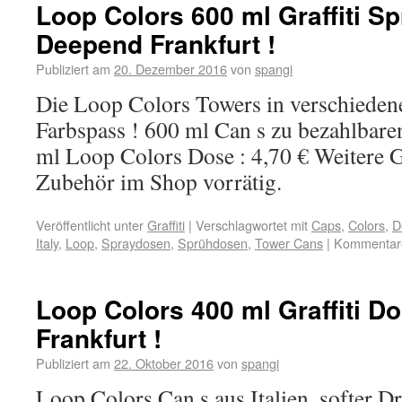
Loop Colors 600 ml Graffiti S
Deepend Frankfurt !
Publiziert am
20. Dezember 2016
von
spangi
Die Loop Colors Towers in verschieden
Farbspass ! 600 ml Can s zu bezahlbaren
ml Loop Colors Dose : 4,70 € Weitere G
Zubehör im Shop vorrätig.
Veröffentlicht unter
Graffiti
|
Verschlagwortet mit
Caps
,
Colors
,
D
Italy
,
Loop
,
Spraydosen
,
Sprühdosen
,
Tower Cans
|
Kommentare 
Loop Colors 400 ml Graffiti 
Frankfurt !
Publiziert am
22. Oktober 2016
von
spangi
Loop Colors Can s aus Italien, softer D