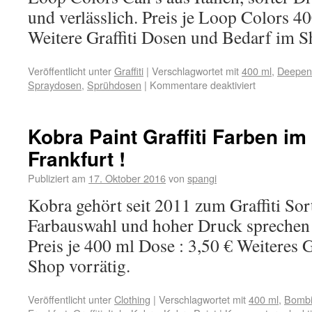
und verlässlich. Preis je Loop Colors 4
Weitere Graffiti Dosen und Bedarf im S
Veröffentlicht unter
Graffiti
|
Verschlagwortet mit
400 ml
,
Deepen
Spraydosen
,
Sprühdosen
|
Kommentare deaktiviert
Kobra Paint Graffiti Farben i
Frankfurt !
Publiziert am
17. Oktober 2016
von
spangi
Kobra gehört seit 2011 zum Graffiti So
Farbauswahl und hoher Druck sprechen 
Preis je 400 ml Dose : 3,50 € Weiteres 
Shop vorrätig.
Veröffentlicht unter
Clothing
|
Verschlagwortet mit
400 ml
,
Bomb