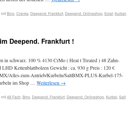
 mit
Bmx
,
Cranks
,
Deepend. Frankfurt
,
Deepend. Onlineshop
,
Eclat
,
Kurbel
,
im Deepend. Frankfurt !
in schwarz. 100 % 4130 CrMo ( Heat t Treated ) 48 Zahn-
HD Kettenblattbolzen Gewicht : ca. 930 g Preis : 120 €
BMX/Alles-zum-Antrieb/Kurbeln/SaltBMX-PLUS-Kurbel-175-
urbeln im Shop …
Weiterlesen
→
 mit
48 Fach
,
Bmx
,
Deepend. Frankfurt
,
Deepend. Onlineshop
,
Kurbel
,
Salt