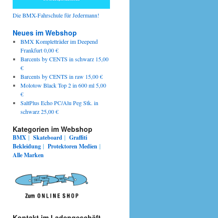
Die BMX-Fahrschule für Jedermann!
Neues im Webshop
BMX Kompletträder im Deepend
Frankfurt 0,00 €
Barcents by CENTS in schwarz 15,00
€
Barcents by CENTS in raw 15,00 €
Molotow Black Top 2 in 600 ml 5,00
€
SaltPlus Echo PC/Alu Peg Stk. in
schwarz 25,00 €
Kategorien im Webshop
BMX
|
Skateboard
|
Graffiti
Bekleidung
|
Protektoren
Medien
|
Alle Marken
Kontakt im Ladengeschäft