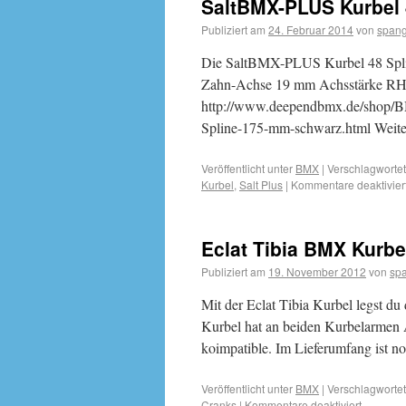
SaltBMX-PLUS Kurbel 4
Publiziert am
24. Februar 2014
von
spang
Die SaltBMX-PLUS Kurbel 48 Splin
Zahn-Achse 19 mm Achsstärke RHD 
http://www.deependbmx.de/shop/
Spline-175-mm-schwarz.html Wei
Veröffentlicht unter
BMX
|
Verschlagwortet
Kurbel
,
Salt Plus
|
Kommentare deaktivier
Eclat Tibia BMX Kurbe
Publiziert am
19. November 2012
von
sp
Mit der Eclat Tibia Kurbel legst du 
Kurbel hat an beiden Kurbelarmen
koimpatible. Im Lieferumfang ist 
Veröffentlicht unter
BMX
|
Verschlagwortet
Cranks
|
Kommentare deaktiviert