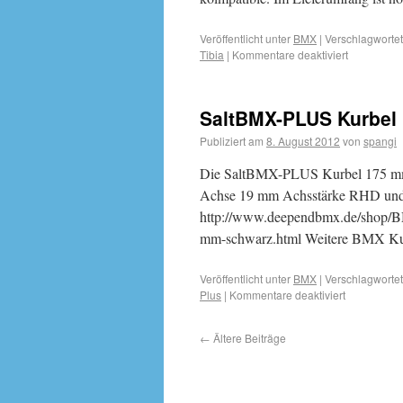
Veröffentlicht unter
BMX
|
Verschlagwortet
Tibia
|
Kommentare deaktiviert
SaltBMX-PLUS Kurbel 
Publiziert am
8. August 2012
von
spangi
Die SaltBMX-PLUS Kurbel 175 mm 
Achse 19 mm Achsstärke RHD und L
http://www.deependbmx.de/shop/
mm-schwarz.html Weitere BMX K
Veröffentlicht unter
BMX
|
Verschlagwortet
Plus
|
Kommentare deaktiviert
←
Ältere Beiträge