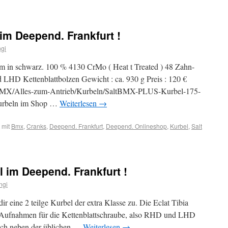
im Deepend. Frankfurt !
gi
in schwarz. 100 % 4130 CrMo ( Heat t Treated ) 48 Zahn-
HD Kettenblattbolzen Gewicht : ca. 930 g Preis : 120 €
BMX/Alles-zum-Antrieb/Kurbeln/SaltBMX-PLUS-Kurbel-175-
urbeln im Shop …
Weiterlesen
→
 mit
Bmx
,
Cranks
,
Deepend. Frankfurt
,
Deepend. Onlineshop
,
Kurbel
,
Salt
l im Deepend. Frankfurt !
ngi
dir eine 2 teilge Kurbel der extra Klasse zu. Die Eclat Tibia
 Aufnahmen für die Kettenblattschraube, also RHD und LHD
noch neben der üblichen …
Weiterlesen
→