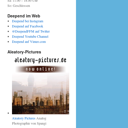
Sa: 11.00 – 18.00 Uhr
So: Geschlossen
Deepend im Web
Deepend bei Instagram
Deepend auf Facebook
@DeependFFM auf Twitter
Deepend Youtube Channel
Deepend auf Vimeo.com
Aleatory-Pictures
Aleatory Pictures
Analog
Photographie von Spangi