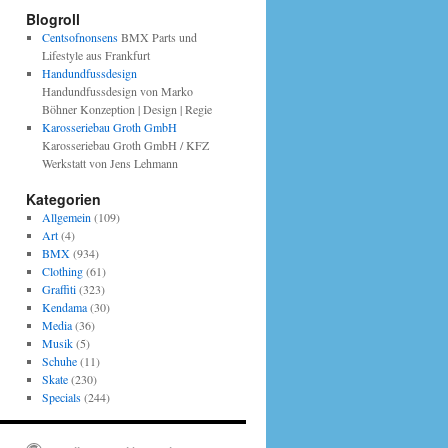
Blogroll
Centsofnonsens
BMX Parts und
Lifestyle aus Frankfurt
Handundfussdesign
Handundfussdesign von Marko
Böhner Konzeption | Design | Regie
Karosseriebau Groth GmbH
Karosseriebau Groth GmbH / KFZ
Werkstatt von Jens Lehmann
Kategorien
Allgemein
(109)
Art
(4)
BMX
(934)
Clothing
(61)
Graffiti
(323)
Kendama
(30)
Media
(36)
Musik
(5)
Schuhe
(11)
Skate
(230)
Specials
(244)