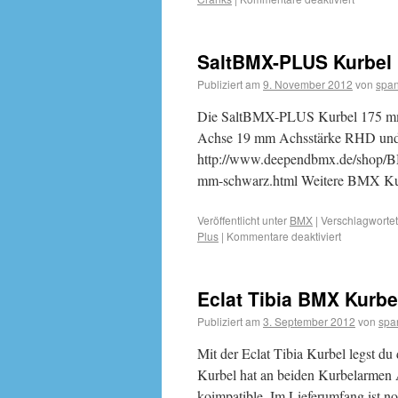
SaltBMX-PLUS Kurbel 
Publiziert am
9. November 2012
von
span
Die SaltBMX-PLUS Kurbel 175 mm 
Achse 19 mm Achsstärke RHD und L
http://www.deependbmx.de/shop/
mm-schwarz.html Weitere BMX K
Veröffentlicht unter
BMX
|
Verschlagwortet
Plus
|
Kommentare deaktiviert
Eclat Tibia BMX Kurbe
Publiziert am
3. September 2012
von
spa
Mit der Eclat Tibia Kurbel legst du 
Kurbel hat an beiden Kurbelarmen
koimpatible. Im Lieferumfang ist 