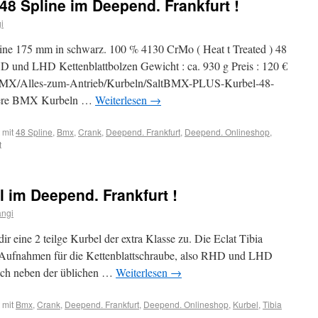
8 Spline im Deepend. Frankfurt !
i
e 175 mm in schwarz. 100 % 4130 CrMo ( Heat t Treated ) 48
und LHD Kettenblattbolzen Gewicht : ca. 930 g Preis : 120 €
BMX/Alles-zum-Antrieb/Kurbeln/SaltBMX-PLUS-Kurbel-48-
tere BMX Kurbeln …
Weiterlesen
→
 mit
48 Spline
,
Bmx
,
Crank
,
Deepend. Frankfurt
,
Deepend. Onlineshop
,
t
l im Deepend. Frankfurt !
angi
dir eine 2 teilge Kurbel der extra Klasse zu. Die Eclat Tibia
 Aufnahmen für die Kettenblattschraube, also RHD und LHD
noch neben der üblichen …
Weiterlesen
→
 mit
Bmx
,
Crank
,
Deepend. Frankfurt
,
Deepend. Onlineshop
,
Kurbel
,
Tibia