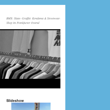
BMX- Skate- Graffiti- Kendama & Streetwear-
Shop im Frankfurter Ostend
Slideshow