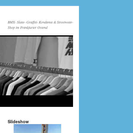
BMX- Skate- Graffiti- Kendama & Streetwear-
Shop im Frankfurter Ostend
Slideshow