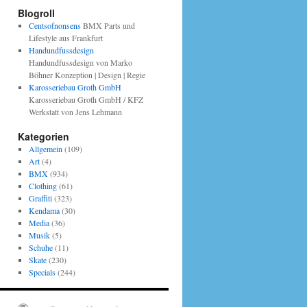
Blogroll
Centsofnonsens
BMX Parts und
Lifestyle aus Frankfurt
Handundfussdesign
Handundfussdesign von Marko
Böhner Konzeption | Design | Regie
Karosseriebau Groth GmbH
Karosseriebau Groth GmbH / KFZ
Werkstatt von Jens Lehmann
Kategorien
Allgemein
(109)
Art
(4)
BMX
(934)
Clothing
(61)
Graffiti
(323)
Kendama
(30)
Media
(36)
Musik
(5)
Schuhe
(11)
Skate
(230)
Specials
(244)