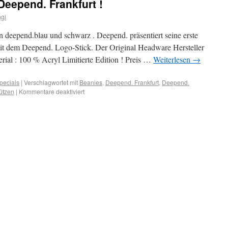
eepend. Frankfurt !
gi
 deepend.blau und schwarz . Deepend. präsentiert seine erste
mit dem Deepend. Logo-Stick. Der Original Headware Hersteller
erial : 100 % Acryl Limitierte Edition ! Preis …
Weiterlesen
→
pecials
|
Verschlagwortet mit
Beanies
,
Deepend. Frankfurt
,
Deepend.
ützen
|
Kommentare deaktiviert