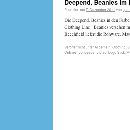
Deepend. Beanies im D
Publiziert am
7. Dezember 2011
von
span
Die Deepend. Beanies in den Farben
Clothing Line ! Beanies versehen 
Beechfield liefert die Rohware. Mat
Veröffentlicht unter
Allgemein
,
Clothing
,
S
Onlineshop
,
deepend.blau
,
Logo Stick
,
M