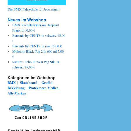
Die BMX-Fahrschule für Jedermann!
Neues im Webshop
BMX Kompletträder im Deepend
Frankfurt 0,00 €
Barcents by CENTS in schwarz 15,00
€
Barcents by CENTS in raw 15,00 €
Molotow Black Top 2 in 600 ml 5,00
€
SaltPlus Echo PC/Alu Peg Stk. in
schwarz 25,00 €
Kategorien im Webshop
BMX
|
Skateboard
|
Graffiti
Bekleidung
|
Protektoren
Medien
|
Alle Marken
Kontakt im Ladengeschäft