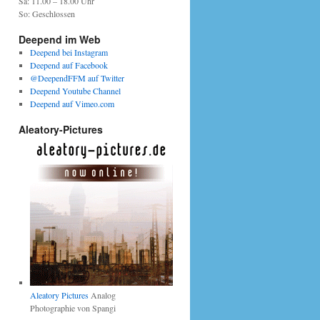
Sa: 11.00 – 18.00 Uhr
So: Geschlossen
Deepend im Web
Deepend bei Instagram
Deepend auf Facebook
@DeependFFM auf Twitter
Deepend Youtube Channel
Deepend auf Vimeo.com
Aleatory-Pictures
Aleatory Pictures
Analog
Photographie von Spangi