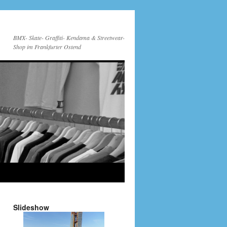
BMX- Skate- Graffiti- Kendama & Streetwear-
Shop im Frankfurter Ostend
Slideshow