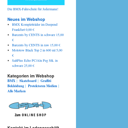
Die BMX-Fahrschule für Jedermann!
Neues im Webshop
BMX Kompletträder im Deepend
Frankfurt 0,00 €
Barcents by CENTS in schwarz 15,00
€
Barcents by CENTS in raw 15,00 €
Molotow Black Top 2 in 600 ml 5,00
€
SaltPlus Echo PC/Alu Peg Stk. in
schwarz 25,00 €
Kategorien im Webshop
BMX
|
Skateboard
|
Graffiti
Bekleidung
|
Protektoren
Medien
|
Alle Marken
Kontakt im Ladengeschäft