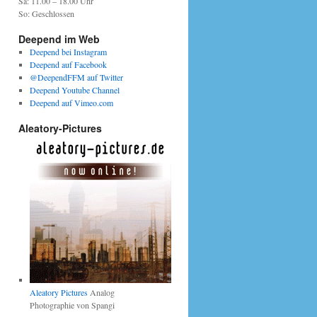
Sa: 11.00 – 18.00 Uhr
So: Geschlossen
Deepend im Web
Deepend bei Instagram
Deepend auf Facebook
@DeependFFM auf Twitter
Deepend Youtube Channel
Deepend auf Vimeo.com
Aleatory-Pictures
Aleatory Pictures
Analog
Photographie von Spangi