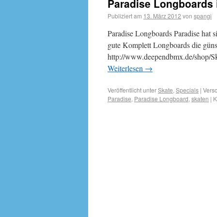
Paradise Longboards i
Publiziert am
13. März 2012
von
spangi
Paradise Longboards Paradise hat s
gute Komplett Longboards die günsti
http://www.deependbmx.de/shop/Sk
Weiterlesen
→
Veröffentlicht unter
Skate
,
Specials
|
Versc
Paradise
,
Paradise Longboard
,
skaten
|
K