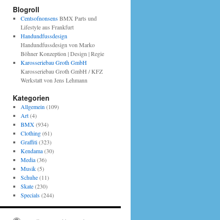
Blogroll
Centsofnonsens
BMX Parts und
Lifestyle aus Frankfurt
Handundfussdesign
Handundfussdesign von Marko
Böhner Konzeption | Design | Regie
Karosseriebau Groth GmbH
Karosseriebau Groth GmbH / KFZ
Werkstatt von Jens Lehmann
Kategorien
Allgemein
(109)
Art
(4)
BMX
(934)
Clothing
(61)
Graffiti
(323)
Kendama
(30)
Media
(36)
Musik
(5)
Schuhe
(11)
Skate
(230)
Specials
(244)