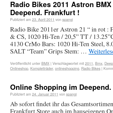
Radio Bikes 2011 Astron BMX
Deepend. Frankfurt !
Publiziert am
23. April 2011
von
spangi
Radio Bike 2011er Astron 21 “ in rot 
& CS, 1020 Hi-Ten / 20,5” TT / 13.25”
4130 CrMo Bars: 1020 Hi-Ten Steel, 8.
SALT “Team” Grips Stem: …
Weiterle
Veröffentlicht unter
BMX
|
Verschlagwortet mit
2011
,
Bmx
,
Deep
Onlineshop
,
Kompletträder
,
onlineshopping
,
Radio Bikes
|
Komme
Online Shopping im Deepend. 
Publiziert am
24. Januar 2011
von
spangi
Ab sofort findet ihr das Gesamtsortim
Frankfurt Store auch im hauseigenen On