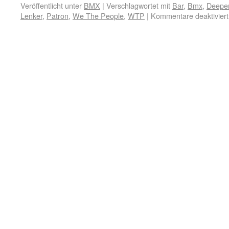
Veröffentlicht unter
BMX
|
Verschlagwortet mit
Bar
,
Bmx
,
Deepen
Lenker
,
Patron
,
We The People
,
WTP
|
Kommentare deaktiviert