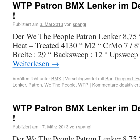
WTP Patron BMX Lenker im De
!
Publiziert am
3. Mai 2013
von
spangi
Der We The People Patron Lenker 8,75 “
Heat – Treated 4130 “ M2 “ CrMo 7 / 8″
Breite : 29 “ Backsweep : 12 ° Upsweep 
Weiterlesen
→
Veröffentlicht unter
BMX
|
Verschlagwortet mit
Bar
,
Deepend. Fr
Lenker
,
Patron
,
We The People
,
WTP
|
Kommentare deaktiviert
WTP Patron BMX Lenker im De
!
Publiziert am
17. März 2013
von
spangi
Der We The People Patron Lenker 8,75 “