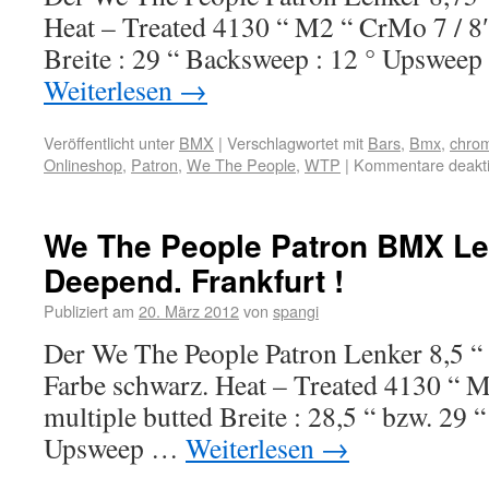
Heat – Treated 4130 “ M2 “ CrMo 7 / 8″
Breite : 29 “ Backsweep : 12 ° Upsweep 
Weiterlesen
→
Veröffentlicht unter
BMX
|
Verschlagwortet mit
Bars
,
Bmx
,
chro
Onlineshop
,
Patron
,
We The People
,
WTP
|
Kommentare deakti
We The People Patron BMX Le
Deepend. Frankfurt !
Publiziert am
20. März 2012
von
spangi
Der We The People Patron Lenker 8,5 “ 
Farbe schwarz. Heat – Treated 4130 “ 
multiple butted Breite : 28,5 “ bzw. 29 
Upsweep …
Weiterlesen
→