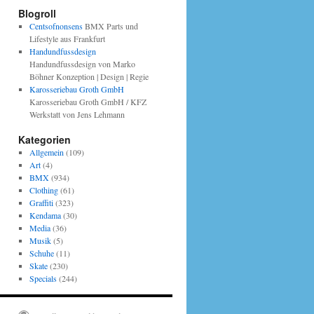
Blogroll
Centsofnonsens
BMX Parts und
Lifestyle aus Frankfurt
Handundfussdesign
Handundfussdesign von Marko
Böhner Konzeption | Design | Regie
Karosseriebau Groth GmbH
Karosseriebau Groth GmbH / KFZ
Werkstatt von Jens Lehmann
Kategorien
Allgemein
(109)
Art
(4)
BMX
(934)
Clothing
(61)
Graffiti
(323)
Kendama
(30)
Media
(36)
Musik
(5)
Schuhe
(11)
Skate
(230)
Specials
(244)