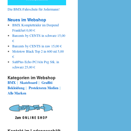
Die BMX-Fahrschule für Jedermann!
Neues im Webshop
BMX Kompletträder im Deepend
Frankfurt 0,00 €
Barcents by CENTS in schwarz 15,00
€
Barcents by CENTS in raw 15,00 €
Molotow Black Top 2 in 600 ml 5,00
€
SaltPlus Echo PC/Alu Peg Stk. in
schwarz 25,00 €
Kategorien im Webshop
BMX
|
Skateboard
|
Graffiti
Bekleidung
|
Protektoren
Medien
|
Alle Marken
Kontakt im Ladengeschäft