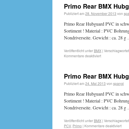
Primo Rear BMX Hubgu
Publiziert am
28. November 2013
von
sp
Primo Rear Hubguard PVC in schwar
Sortiment ! Material : PVC Bohrung
Nondriverseite. Gewicht : ca. 28 
Veröffentlicht unter
BMX
|
Verschlagwortet
Kommentare deaktiviert
Primo Rear BMX Hubgu
Publiziert am
24. Mai 2013
von
spangi
Primo Rear Hubguard PVC in schwar
Sortiment ! Material : PVC Bohrung
Nondriverseite. Gewicht : ca. 28 
Veröffentlicht unter
BMX
|
Verschlagwortet
PCV
,
Primo
|
Kommentare deaktiviert