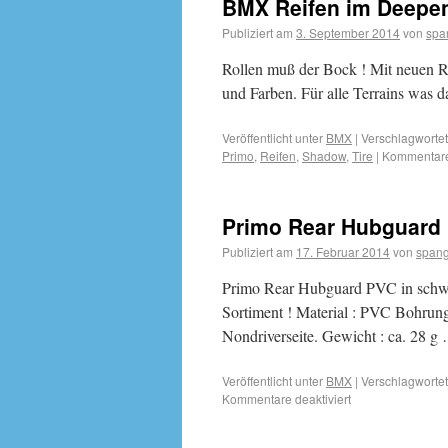
BMX Reifen im Deepen
Publiziert am
3. September 2014
von
spa
Rollen muß der Bock ! Mit neuen Rei
und Farben. Für alle Terrains was d
Veröffentlicht unter
BMX
|
Verschlagwortet
Primo
,
Reifen
,
Shadow
,
Tire
|
Kommentare 
Primo Rear Hubguard 
Publiziert am
17. Februar 2014
von
spang
Primo Rear Hubguard PVC in schwar
Sortiment ! Material : PVC Bohrung
Nondriverseite. Gewicht : ca. 28 
Veröffentlicht unter
BMX
|
Verschlagwortet
Kommentare deaktiviert