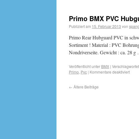
Primo BMX PVC Hubgua
Publiziert am
15. Februar 2013
von
spang
Primo Rear Hubguard PVC in schwar
Sortiment ! Material : PVC Bohrung
Nondriverseite. Gewicht : ca. 28 
Veröffentlicht unter
BMX
|
Verschlagwortet
Primo
,
Pvc
|
Kommentare deaktiviert
←
Ältere Beiträge