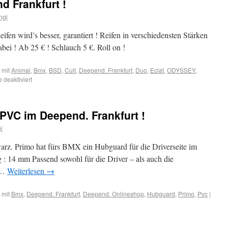
d Frankfurt !
ngi
fen wird’s besser, garantiert ! Reifen in verschiedensten Stärken
abei ! Ab 25 € ! Schlauch 5 €. Roll on !
 mit
Animal
,
Bmx
,
BSD
,
Cult
,
Deepend. Frankfurt
,
Duo
,
Eclat
,
ODYSSEY
,
deaktiviert
PVC im Deepend. Frankfurt !
i
z. Primo hat fürs BMX ein Hubguard für die Driverseite im
 : 14 mm Passend sowohl für die Driver – als auch die
g …
Weiterlesen
→
 mit
Bmx
,
Deepend. Frankfurt
,
Deepend. Onlineshop
,
Hubguard
,
Primo
,
Pvc
|