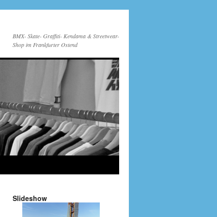
BMX- Skate- Graffiti- Kendama & Streetwear-
Shop im Frankfurter Ostend
Slideshow