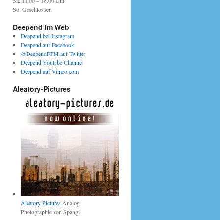
Sa: 11.00 – 18.00 Uhr
So: Geschlossen
Deepend im Web
Deepend bei Instagram
Deepend auf Facebook
@DeependFFM auf Twitter
Deepend Youtube Channel
Deepend auf Vimeo.com
Aleatory-Pictures
Aleatory Pictures
Analog
Photographie von Spangi