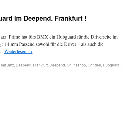
rd im Deepend. Frankfurt !
i
z. Primo hat fürs BMX ein Hubguard für die Driverseite im
 : 14 mm Passend sowohl für die Driver – als auch die
g …
Weiterlesen
→
 mit
Bmx
,
Deepend. Frankfurt
,
Deepend. Onlineshop
,
Grinden
,
Hubguard
,