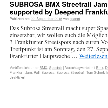
SUBROSA BMX Streetrail Jam 
supported by Deepend Frankfu
Publiziert am
22. September 2015
von
spangi
Das Subrosa Streetrail macht super Spass
einsetzbar, wir wollen euch die Möglich
3 Frankfurter Streetspots nach euren Vo
Treffpunkt ist am Sonntag, den 27. Sep
Frankfurter Hauptwache …
Weiterlese
Veröffentlicht unter
BMX
,
Specials
|
Verschlagwortet mit
Bmx
,
D
Frankfurt
,
Jam
,
Rail
,
Subrosa
,
Subrosa Streetrail
,
Tom Schorb-M
deaktiviert