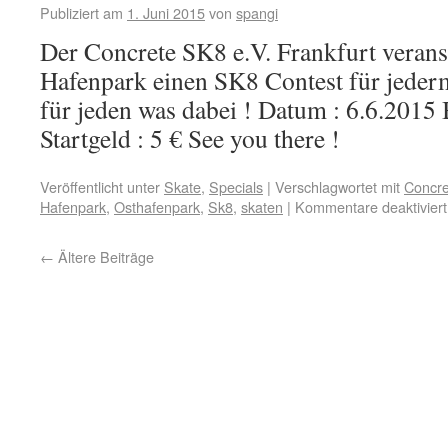
Publiziert am
1. Juni 2015
von
spangi
Der Concrete SK8 e.V. Frankfurt veranst
Hafenpark einen SK8 Contest für jeder
für jeden was dabei ! Datum : 6.6.2015
Startgeld : 5 € See you there !
Veröffentlicht unter
Skate
,
Specials
|
Verschlagwortet mit
Concre
Hafenpark
,
Osthafenpark
,
Sk8
,
skaten
|
Kommentare deaktiviert
←
Ältere Beiträge