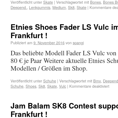
Veröffentlicht unter
Skate
|
Verschlagwortet mit
Bones
,
Bones B
Deepend.
,
Lenkgummis
,
Medium
,
Sk8
,
Skate
|
Kommentare deak
Etnies Shoes Fader LS Vulc 
Frankfurt !
Publiziert am
9. November 2016
von
spangi
Das beliebte Modell Fader LS Vulc von E
80 € je Paar Weitere aktuelle Etnies Sc
Modellen / Größen im Shop.
Veröffentlicht unter
Schuhe
|
Verschlagwortet mit
Bmx
,
Deepend
Schuhe
,
Shoes
,
Sk8
,
Skate
,
Vulc
|
Kommentare deaktiviert
Jam Balam SK8 Contest supp
Frankfurt !