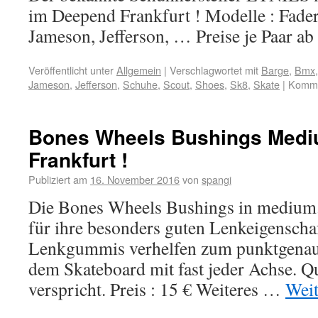
im Deepend Frankfurt ! Modelle : Fader,
Jameson, Jefferson, … Preise je Paar ab 
Veröffentlicht unter
Allgemein
|
Verschlagwortet mit
Barge
,
Bmx
Jameson
,
Jefferson
,
Schuhe
,
Scout
,
Shoes
,
Sk8
,
Skate
|
Kommen
Bones Wheels Bushings Medi
Frankfurt !
Publiziert am
16. November 2016
von
spangi
Die Bones Wheels Bushings in medium.
für ihre besonders guten Lenkeigenschaf
Lenkgummis verhelfen zum punktgenau
dem Skateboard mit fast jeder Achse. Qua
verspricht. Preis : 15 € Weiteres …
Weit