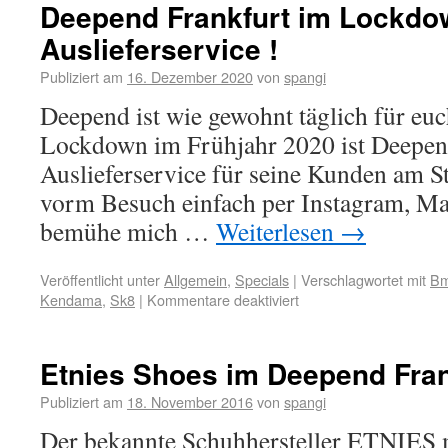
Deepend Frankfurt im Lockdow
Auslieferservice !
Publiziert am
16. Dezember 2020
von
spangi
Deepend ist wie gewohnt täglich für euc
Lockdown im Frühjahr 2020 ist Deepen
Auslieferservice für seine Kunden am St
vorm Besuch einfach per Instagram, Mai
bemühe mich …
Weiterlesen
→
Veröffentlicht unter
Allgemein
,
Specials
|
Verschlagwortet mit
B
Kendama
,
Sk8
|
Kommentare deaktiviert
Etnies Shoes im Deepend Fran
Publiziert am
18. November 2016
von
spangi
Der bekannte Schuhhersteller ETNIES 