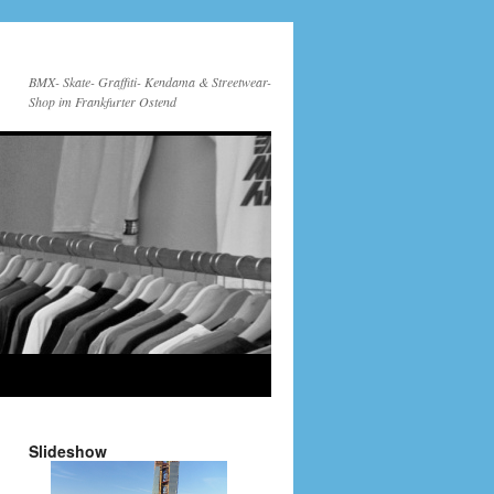
BMX- Skate- Graffiti- Kendama & Streetwear-
Shop im Frankfurter Ostend
Slideshow