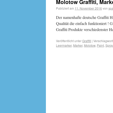
Molotow Graffiti, Mar
Publiziert am
11. November 2016
von
sp
Der namenhafte deutsche Graffiti H
Qualität die einfach funktioniert 
Graffiti Produkte verschiedenster He
Veröffentlicht unter
Graffiti
|
Verschlagwort
Leermarker
,
Marker
,
Molotow
,
Paint
,
Spra