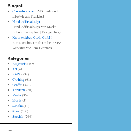
Blogroll
Centsofnonsens
BMX Parts und
Lifestyle aus Frankfurt
Handundfussdesign
Handundfussdesign von Marko
Böhner Konzeption | Design | Regie
Karosseriebau Groth GmbH
Karosseriebau Groth GmbH / KFZ
Werkstatt von Jens Lehmann
Kategorien
Allgemein
(109)
Art
(4)
BMX
(934)
Clothing
(61)
Graffiti
(323)
Kendama
(30)
Media
(36)
Musik
(5)
Schuhe
(11)
Skate
(230)
Specials
(244)