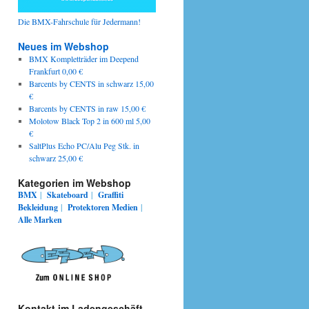
Die BMX-Fahrschule für Jedermann!
Neues im Webshop
BMX Kompletträder im Deepend
Frankfurt 0,00 €
Barcents by CENTS in schwarz 15,00
€
Barcents by CENTS in raw 15,00 €
Molotow Black Top 2 in 600 ml 5,00
€
SaltPlus Echo PC/Alu Peg Stk. in
schwarz 25,00 €
Kategorien im Webshop
BMX
|
Skateboard
|
Graffiti
Bekleidung
|
Protektoren
Medien
|
Alle Marken
Kontakt im Ladengeschäft