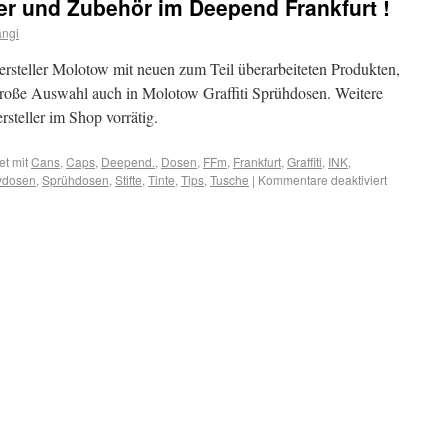
ker und Zubehör im Deepend Frankfurt !
angi
ersteller Molotow mit neuen zum Teil überarbeiteten Produkten,
! Große Auswahl auch in Molotow Graffiti Sprühdosen. Weitere
rsteller im Shop vorrätig.
et mit
Cans
,
Caps
,
Deepend.
,
Dosen
,
FFm
,
Frankfurt
,
Graffiti
,
INK
,
ydosen
,
Sprühdosen
,
Stifte
,
Tinte
,
Tips
,
Tusche
|
Kommentare deaktiviert