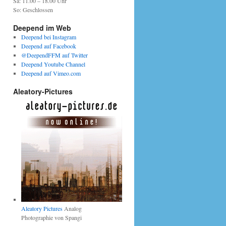
Sa: 11.00 – 18.00 Uhr
So: Geschlossen
Deepend im Web
Deepend bei Instagram
Deepend auf Facebook
@DeependFFM auf Twitter
Deepend Youtube Channel
Deepend auf Vimeo.com
Aleatory-Pictures
Aleatory Pictures
Analog
Photographie von Spangi