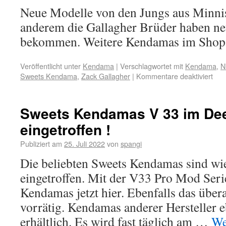
Neue Modelle von den Jungs aus Minnis
anderem die Gallagher Brüder haben n
bekommen. Weitere Kendamas im Shop 
Veröffentlicht unter
Kendama
|
Verschlagwortet mit
Kendama
,
N
Sweets Kendama
,
Zack Gallagher
|
Kommentare deaktiviert
Sweets Kendamas V 33 im De
eingetroffen !
Publiziert am
25. Juli 2022
von
spangi
Die beliebten Sweets Kendamas sind wi
eingetroffen. Mit der V33 Pro Mod Serie
Kendamas jetzt hier. Ebenfalls das übera
vorrätig. Kendamas anderer Hersteller 
erhältlich. Es wird fast täglich am …
We