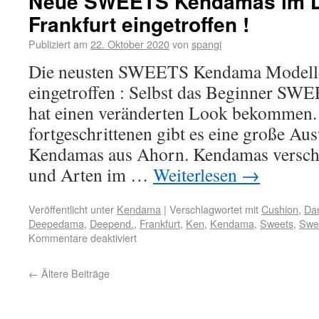
Neue SWEETS Kendamas im 
Frankfurt eingetroffen !
Publiziert am
22. Oktober 2020
von
spangi
Die neusten SWEETS Kendama Modelle
eingetroffen : Selbst das Beginner S
hat einen veränderten Look bekommen. 
fortgeschrittenen gibt es eine große 
Kendamas aus Ahorn. Kendamas verschi
und Arten im …
Weiterlesen
→
Veröffentlicht unter
Kendama
|
Verschlagwortet mit
Cushion
,
Da
Deepedama
,
Deepend.
,
Frankfurt
,
Ken
,
Kendama
,
Sweets
,
Swe
Kommentare deaktiviert
←
Ältere Beiträge