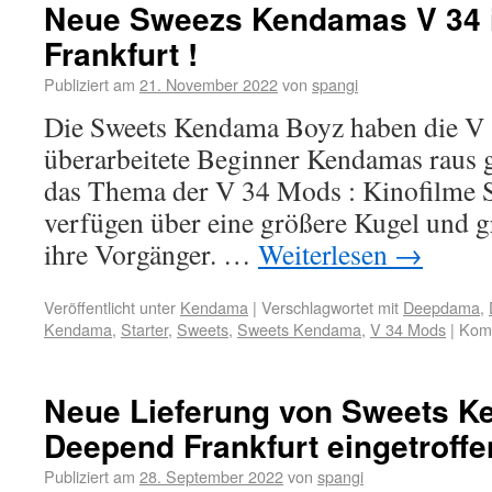
Neue Sweezs Kendamas V 34
Frankfurt !
Publiziert am
21. November 2022
von
spangi
Die Sweets Kendama Boyz haben die V 
überarbeitete Beginner Kendamas raus g
das Thema der V 34 Mods : Kinofilme 
verfügen über eine größere Kugel und g
ihre Vorgänger. …
Weiterlesen
→
Veröffentlicht unter
Kendama
|
Verschlagwortet mit
Deepdama
,
Kendama
,
Starter
,
Sweets
,
Sweets Kendama
,
V 34 Mods
|
Komm
Neue Lieferung von Sweets 
Deepend Frankfurt eingetroffe
Publiziert am
28. September 2022
von
spangi