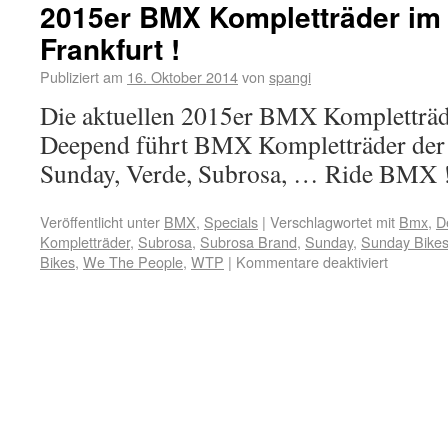
2015er BMX Kompletträder im
Frankfurt !
Publiziert am
16. Oktober 2014
von
spangi
Die aktuellen 2015er BMX Kompletträde
Deepend führt BMX Kompletträder der
Sunday, Verde, Subrosa, … Ride BMX 
Veröffentlicht unter
BMX
,
Specials
|
Verschlagwortet mit
Bmx
,
D
Kompletträder
,
Subrosa
,
Subrosa Brand
,
Sunday
,
Sunday Bike
Bikes
,
We The People
,
WTP
|
Kommentare deaktiviert