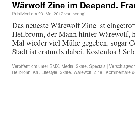
Wärwolf Zine im Deepend. Fran
Publiziert am
23. Mai 2012
von
spangi
Das neueste Wärewolf Zine ist eingetrof
Heilbronn, der Mann hinter Wärewolf, h
Mal wieder viel Mühe gegeben, sogar C
Stadt ist erstmals dabei. Kostenlos ! Sol
Veröffentlicht unter
BMX
,
Media
,
Skate
,
Specials
|
Verschlagwort
Heilbronn
,
Kai
,
Lifestyle
,
Skate
,
Wärewolf
,
Zine
|
Kommentare dea