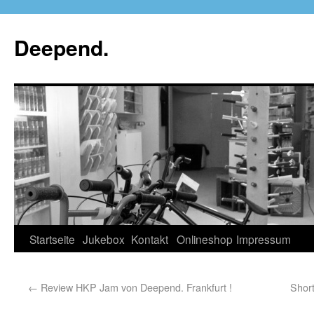
Deepend.
Startseite
Jukebox
Kontakt
Onlineshop
Impressum
←
Review HKP Jam von Deepend. Frankfurt !
Short