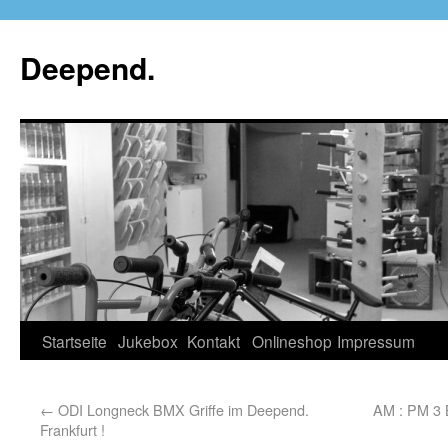
Deepend.
Startseite
Jukebox
Kontakt
Onlineshop
Impressum
←
ODI Longneck BMX Griffe im Deepend.
AM : PM 3 
Frankfurt !