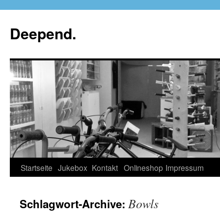
Deepend.
Startseite
Jukebox
Kontakt
Onlineshop
Impressum
Bowls
Schlagwort-Archive: