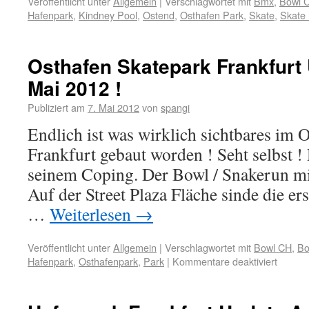
Veröffentlicht unter
Allgemein
|
Verschlagwortet mit
Bmx
,
Bowl 
Hafenpark
,
Kindney Pool
,
Ostend
,
Osthafen Park
,
Skate
,
Skate
Osthafen Skatepark Frankfurt
Mai 2012 !
Publiziert am
7. Mai 2012
von
spangi
Endlich ist was wirklich sichtbares im 
Frankfurt gebaut worden ! Seht selbst 
seinem Coping. Der Bowl / Snakerun mi
Auf der Street Plaza Fläche sinde die er
…
Weiterlesen
→
Veröffentlicht unter
Allgemein
|
Verschlagwortet mit
Bowl CH
,
Bo
Hafenpark
,
Osthafenpark
,
Park
|
Kommentare deaktiviert