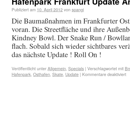
Hafenpark Frankfurt Update An
Publiziert am
10. April 2012
von
spangi
Die Baumaßnahmen im Frankfurter Ost
voran. Die Streetfläche und ihre Außen
Kindney Bowl. Der Snake Run / Bowllan
flach. Sobald sich wieder sichtbares ve
das nächste Update ! Roll On !
Veröffentlicht unter
Allgemein
,
Specials
|
Verschlagwortet mit
B
Hafenpark
,
Osthafen
,
Skate
,
Update
|
Kommentare deaktiviert