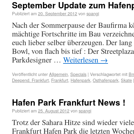
September Update zum Hafenpa
Publiziert am
20. September 2012
von
spangi
Nach der Sommerpause der Baufirma kö
mächtige Fortschritte im Bau verzeichne
euch lieber selber überzeugen. Der lan
Bowl, von flach bis tief : Der Streetplaz
Parkdesigner …
Weiterlesen
→
Veröffentlicht unter
Allgemein
,
Specials
|
Verschlagwortet mit
B
Deepend. Frankfurt
,
Frankfurt
,
Hafenpark
,
Osthafenpark
,
Skate
Hafen Park Frankfurt News !
Publiziert am
25. August 2012
von
spangi
Trotz der Sahara Hitze sind wieder vie
Frankfurt Hafen Park die letzten Woch