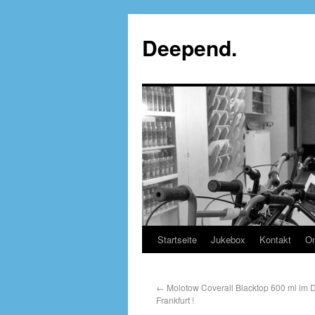
Deepend.
Startseite
Jukebox
Kontakt
On
←
Molotow Coverall Blacktop 600 ml im 
Frankfurt !