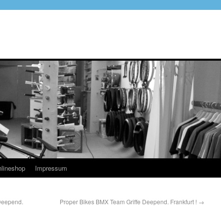
lineshop
Impressum
Deepend.
Proper Bikes BMX Team Griffe Deepend. Frankfurt !
→