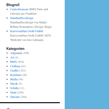
Blogroll
Centsofnonsens
BMX Parts und
Lifestyle aus Frankfurt
Handundfussdesign
Handundfussdesign von Marko
Böhner Konzeption | Design | Regie
Karosseriebau Groth GmbH
Karosseriebau Groth GmbH / KFZ
Werkstatt von Jens Lehmann
Kategorien
Allgemein
(109)
Art
(4)
BMX
(934)
Clothing
(61)
Graffiti
(323)
Kendama
(30)
Media
(36)
Musik
(5)
Schuhe
(11)
Skate
(230)
Specials
(244)