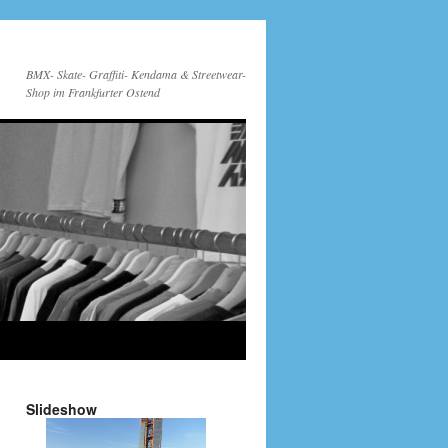
BMX- Skate- Graffiti- Kendama & Streetwear-
Shop im Frankfurter Ostend
Slideshow