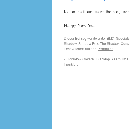
Ice on the flour, ice on the box, fire i
Happy New Year !
Dieser Beitrag wurde unter
BMX
,
Special
Shadow
,
Shadow Box
,
The Shadow Cons
Lesezeichen auf den
Permalink
.
←
Molotow Coverall Blacktop 600 ml im 
Frankfurt !