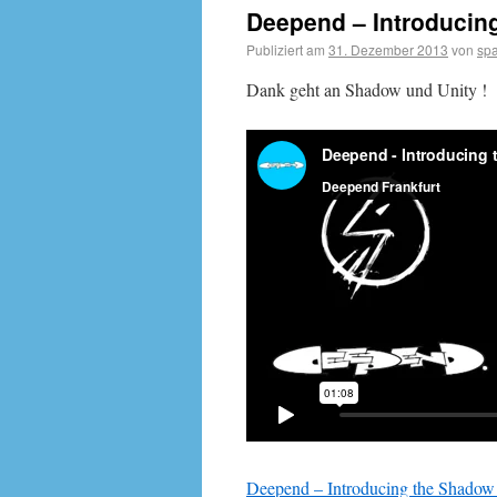
Deepend – Introducing
Publiziert am
31. Dezember 2013
von
sp
Dank geht an Shadow und Unity !
Deepend – Introducing the Shadow