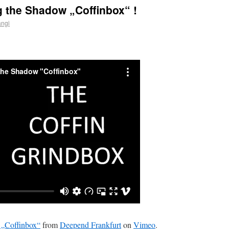
 the Shadow „Coffinbox“ !
angi
 „Coffinbox“
from
Deepend Frankfurt
on
Vimeo
.