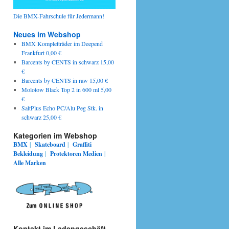
Die BMX-Fahrschule für Jedermann!
Neues im Webshop
BMX Kompletträder im Deepend
Frankfurt 0,00 €
Barcents by CENTS in schwarz 15,00
€
Barcents by CENTS in raw 15,00 €
Molotow Black Top 2 in 600 ml 5,00
€
SaltPlus Echo PC/Alu Peg Stk. in
schwarz 25,00 €
Kategorien im Webshop
BMX
|
Skateboard
|
Graffiti
Bekleidung
|
Protektoren
Medien
|
Alle Marken
Kontakt im Ladengeschäft