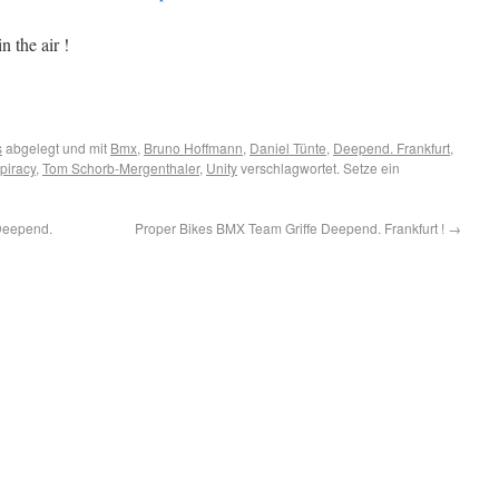
n the air !
s
abgelegt und mit
Bmx
,
Bruno Hoffmann
,
Daniel Tünte
,
Deepend. Frankfurt
,
piracy
,
Tom Schorb-Mergenthaler
,
Unity
verschlagwortet. Setze ein
Deepend.
Proper Bikes BMX Team Griffe Deepend. Frankfurt !
→