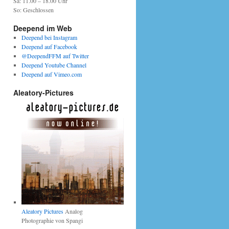
Sa: 11.00 – 18.00 Uhr
So: Geschlossen
Deepend im Web
Deepend bei Instagram
Deepend auf Facebook
@DeependFFM auf Twitter
Deepend Youtube Channel
Deepend auf Vimeo.com
Aleatory-Pictures
Aleatory Pictures
Analog
Photographie von Spangi