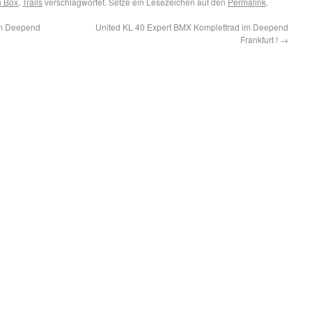
n Box
,
Trails
verschlagwortet. Setze ein Lesezeichen auf den
Permalink
.
im Deepend
United KL 40 Expert BMX Komplettrad im Deepend
Frankfurt !
→