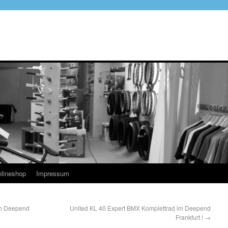
lineshop
Impressum
im Deepend
United KL 40 Expert BMX Komplettrad im Deepend
Frankfurt !
→