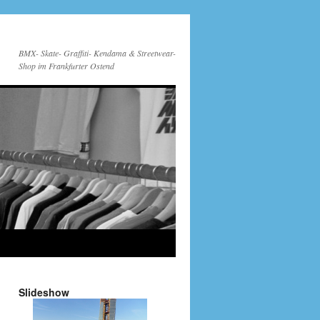
BMX- Skate- Graffiti- Kendama & Streetwear-
Shop im Frankfurter Ostend
Slideshow