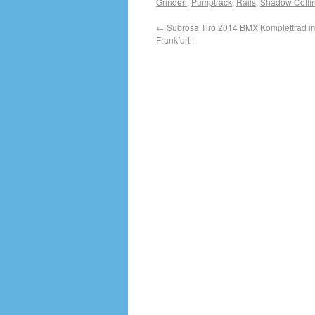
Grinden
,
Pumptrack
,
Rails
,
Shadow Coffi
←
Subrosa Tiro 2014 BMX Komplettrad 
Frankfurt !