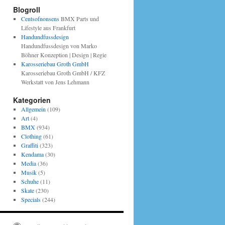
Blogroll
Centsofnonsens
BMX Parts und
Lifestyle aus Frankfurt
Handundfussdesign
Handundfussdesign von Marko
Böhner Konzeption | Design | Regie
Karosseriebau Groth GmbH
Karosseriebau Groth GmbH / KFZ
Werkstatt von Jens Lehmann
Kategorien
Allgemein
(109)
Art
(4)
BMX
(934)
Clothing
(61)
Graffiti
(323)
Kendama
(30)
Media
(36)
Musik
(5)
Schuhe
(11)
Skate
(230)
Specials
(244)