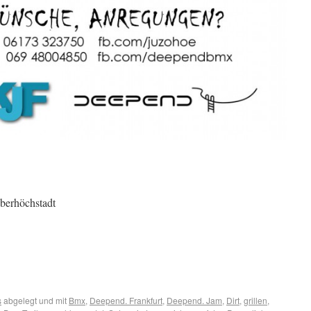
berhöchstadt
s
abgelegt und mit
Bmx
,
Deepend. Frankfurt
,
Deepend. Jam
,
Dirt
,
grillen
,