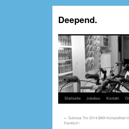
Deepend.
Startseite
Jukebox
Kontakt
On
←
Subrosa Tiro 2014 BMX Komplettrad 
Frankfurt !