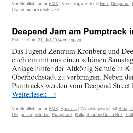
Veröffentlicht unter
BMX
|
Verschlagwortet mit
Bmx
,
Deepend.
,
|
Kommentare deaktiviert
Deepend Jam am Pumptrack in
Publiziert am
21. Juli 2014
von
spangi
Das Jugend Zentrum Kronberg und Dee
euch ein mit uns einen schönen Samstag
Anlage hinter der Altkönig Schule in K
Oberhöchstadt zu verbringen. Neben de
Pumtracks werden vom Deepend Street
Weiterlesen
→
Veröffentlicht unter
BMX
,
Specials
|
Verschlagwortet mit
Bmx
,
D
Dirt
,
grillen
,
Grinden
,
Pumptrack
,
Rails
,
Shadow Coffin Box
,
Trai