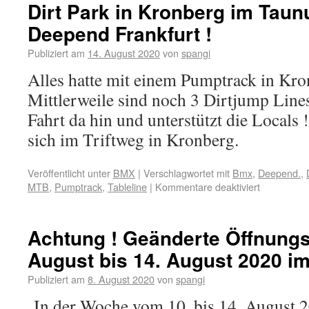
Dirt Park in Kronberg im Taun
Deepend Frankfurt !
Publiziert am
14. August 2020
von
spangi
Alles hatte mit einem Pumptrack in Kr
Mittlerweile sind noch 3 Dirtjump Lin
Fahrt da hin und unterstützt die Locals 
sich im Triftweg in Kronberg.
Veröffentlicht unter
BMX
|
Verschlagwortet mit
Bmx
,
Deepend.
,
MTB
,
Pumptrack
,
Tableline
|
Kommentare deaktiviert
Achtung ! Geänderte Öffnungs
August bis 14. August 2020 i
Publiziert am
8. August 2020
von
spangi
In der Woche vom 10. bis 14. August 2