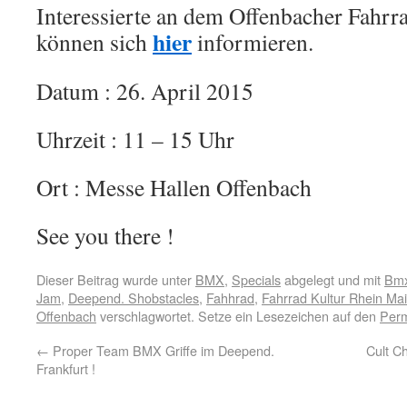
Interessierte an dem Offenbacher Fahrr
hier
können sich
informieren.
Datum : 26. April 2015
Uhrzeit : 11 – 15 Uhr
Ort : Messe Hallen Offenbach
See you there !
Dieser Beitrag wurde unter
BMX
,
Specials
abgelegt und mit
Bm
Jam
,
Deepend. Shobstacles
,
Fahhrad
,
Fahrrad Kultur Rhein Ma
Offenbach
verschlagwortet. Setze ein Lesezeichen auf den
Perm
←
Proper Team BMX Griffe im Deepend.
Cult C
Frankfurt !