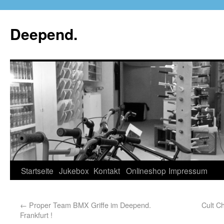
Deepend.
Startseite
Jukebox
Kontakt
Onlineshop
Impressum
←
Proper Team BMX Griffe im Deepend.
Cult C
Frankfurt !