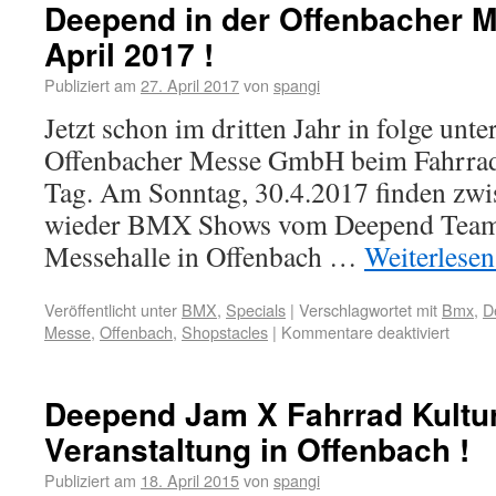
Deepend in der Offenbacher M
April 2017 !
Publiziert am
27. April 2017
von
spangi
Jetzt schon im dritten Jahr in folge unte
Offenbacher Messe GmbH beim Fahrrad
Tag. Am Sonntag, 30.4.2017 finden zw
wieder BMX Shows vom Deepend Team 
Messehalle in Offenbach …
Weiterlese
Veröffentlicht unter
BMX
,
Specials
|
Verschlagwortet mit
Bmx
,
D
Messe
,
Offenbach
,
Shopstacles
|
Kommentare deaktiviert
Deepend Jam X Fahrrad Kultu
Veranstaltung in Offenbach !
Publiziert am
18. April 2015
von
spangi