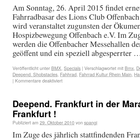
Am Sonntag, 26. April 2015 findet erne
Fahrradbasar des Lions Club Offenbach 
wird veranstaltet zugunsten der Ökume
Hospizbewegung Offenbach e.V. Im Zug
werden die Offenbacher Messehallen der
geöffent und ein speziell abgesperrter
Veröffentlicht unter
BMX
,
Specials
|
Verschlagwortet mit
Bmx
,
D
Deepend. Shobstacles
,
Fahhrad
,
Fahrrad Kultur Rhein Main
,
Ha
|
Kommentare deaktiviert
Deepend. Frankfurt in der Mar
Frankfurt !
Publiziert am
29. Oktober 2010
von
spangi
Im Zuge des jährlich stattfindenden Fr