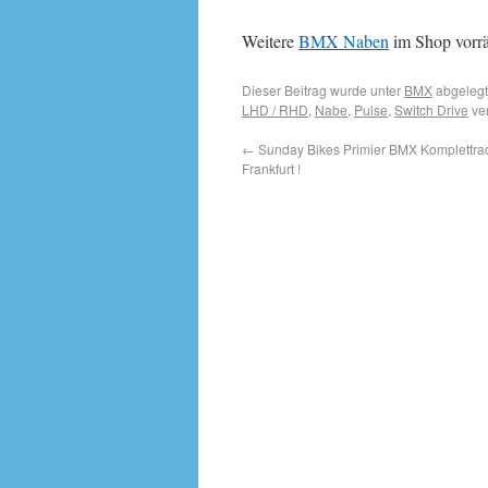
Weitere
BMX Naben
im Shop vorrä
Dieser Beitrag wurde unter
BMX
abgelegt
LHD / RHD
,
Nabe
,
Pulse
,
Switch Drive
ver
←
Sunday Bikes Primier BMX Komplettra
Frankfurt !