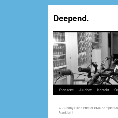
Deepend.
Startseite
Jukebox
Kontakt
On
←
Sunday Bikes Primier BMX Komplettra
Frankfurt !