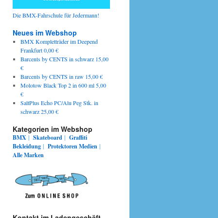
Die BMX-Fahrschule für Jedermann!
Neues im Webshop
BMX Kompletträder im Deepend
Frankfurt 0,00 €
Barcents by CENTS in schwarz 15,00
€
Barcents by CENTS in raw 15,00 €
Molotow Black Top 2 in 600 ml 5,00
€
SaltPlus Echo PC/Alu Peg Stk. in
schwarz 25,00 €
Kategorien im Webshop
BMX
|
Skateboard
|
Graffiti
Bekleidung
|
Protektoren
Medien
|
Alle Marken
Kontakt im Ladengeschäft