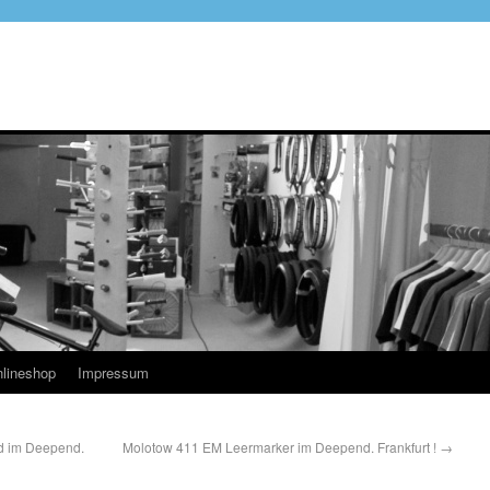
lineshop
Impressum
d im Deepend.
Molotow 411 EM Leermarker im Deepend. Frankfurt !
→