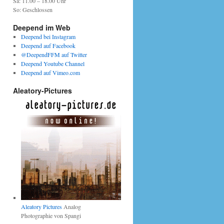
Sa: 11.00 – 18.00 Uhr
So: Geschlossen
Deepend im Web
Deepend bei Instagram
Deepend auf Facebook
@DeependFFM auf Twitter
Deepend Youtube Channel
Deepend auf Vimeo.com
Aleatory-Pictures
Aleatory Pictures
Analog
Photographie von Spangi