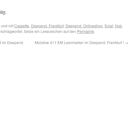
tig.
 und mit
Cassette
,
Deepend. Frankfurt
,
Deepend. Onlineshop
,
Eclat
,
Hub
,
schlagwortet. Setze ein Lesezeichen auf den
Permalink
.
d im Deepend.
Molotow 411 EM Leermarker im Deepend. Frankfurt !
→