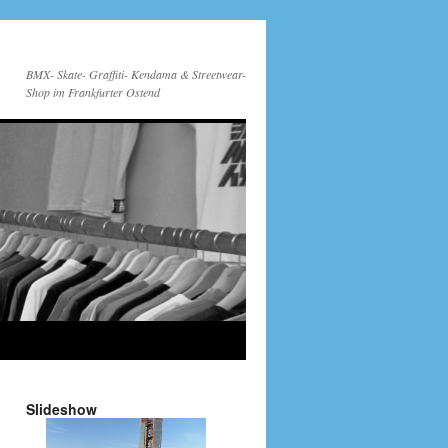
BMX- Skate- Graffiti- Kendama & Streetwear-
Shop im Frankfurter Ostend
Slideshow