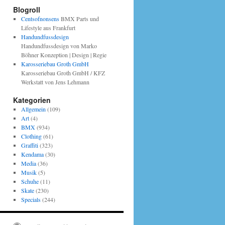
Blogroll
Centsofnonsens
BMX Parts und
Lifestyle aus Frankfurt
Handundfussdesign
Handundfussdesign von Marko
Böhner Konzeption | Design | Regie
Karosseriebau Groth GmbH
Karosseriebau Groth GmbH / KFZ
Werkstatt von Jens Lehmann
Kategorien
Allgemein
(109)
Art
(4)
BMX
(934)
Clothing
(61)
Graffiti
(323)
Kendama
(30)
Media
(36)
Musik
(5)
Schuhe
(11)
Skate
(230)
Specials
(244)