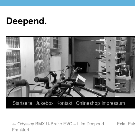
Deepend.
Startseite
Jukebox
Kontakt
Onlineshop
Impressum
←
Odyssey BMX U-Brake EVO – II im Deepend.
Eclat Pu
Frankfurt !