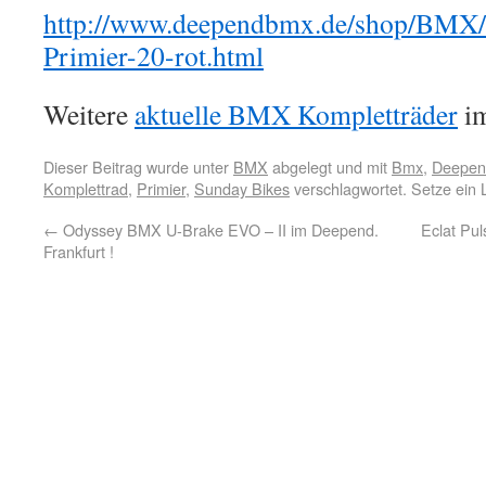
http://www.deependbmx.de/shop/BMX/
Primier-20-rot.html
Weitere
aktuelle BMX Kompletträder
im
Dieser Beitrag wurde unter
BMX
abgelegt und mit
Bmx
,
Deepend
Komplettrad
,
Primier
,
Sunday Bikes
verschlagwortet. Setze ein
←
Odyssey BMX U-Brake EVO – II im Deepend.
Eclat Pu
Frankfurt !