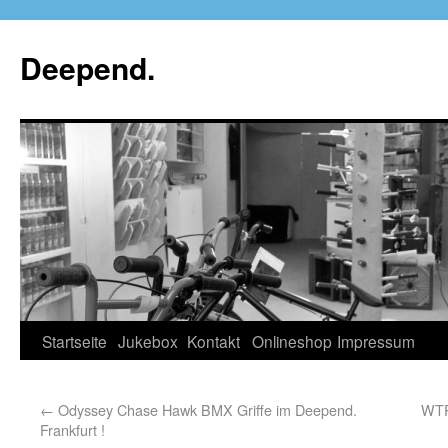
Deepend.
Startseite
Jukebox
Kontakt
Onlineshop
Impressum
←
Odyssey Chase Hawk BMX Griffe im Deepend.
WTP
Frankfurt !