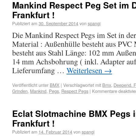
Mankind Respect Peg Set im 
Frankfurt !
Publiziert am
30. September 2014
von
spangi
Die Mankind Respect Pegs im Set in der
Material : Außenhülle besteht aus PVC 
besteht aus Stahl Länge: 102 mm Auß
14 mm Achsbohrung ( inkl. Adapter au
Lieferumfang …
Weiterlesen
→
Veröffentlicht unter
BMX
|
Verschlagwortet mit
Bmx
,
Deepend. F
Grinden
,
Mankind
,
Pegs
,
Respect Pegs
|
Kommentare deaktivie
Eclat Slotmachine BMX Pegs 
Frankfurt !
Publiziert am
14. Februar 2014
von
spangi