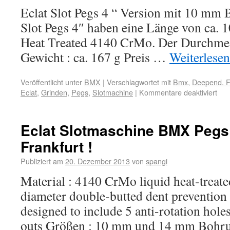
Eclat Slot Pegs 4 “ Version mit 10 mm 
Slot Pegs 4″ haben eine Länge von ca. 1
Heat Treated 4140 CrMo. Der Durchmes
Gewicht : ca. 167 g Preis …
Weiterlese
Veröffentlicht unter
BMX
|
Verschlagwortet mit
Bmx
,
Deepend. F
Eclat
,
Grinden
,
Pegs
,
Slotmachine
|
Kommentare deaktiviert
Eclat Slotmaschine BMX Pegs
Frankfurt !
Publiziert am
20. Dezember 2013
von
spangi
Material : 4140 CrMo liquid heat-treate
diameter double-butted dent prevention 
designed to include 5 anti-rotation holes
outs Größen : 10 mm und 14 mm Bohrun