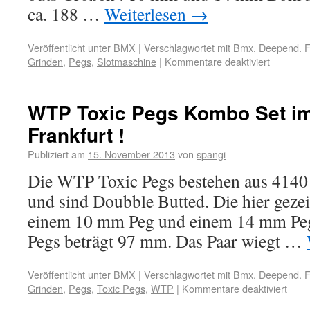
ca. 188 …
Weiterlesen
→
Veröffentlicht unter
BMX
|
Verschlagwortet mit
Bmx
,
Deepend. F
Grinden
,
Pegs
,
Slotmaschine
|
Kommentare deaktiviert
WTP Toxic Pegs Kombo Set i
Frankfurt !
Publiziert am
15. November 2013
von
spangi
Die WTP Toxic Pegs bestehen aus 4140
und sind Doubble Butted. Die hier geze
einem 10 mm Peg und einem 14 mm Peg
Pegs beträgt 97 mm. Das Paar wiegt …
Veröffentlicht unter
BMX
|
Verschlagwortet mit
Bmx
,
Deepend. F
Grinden
,
Pegs
,
Toxic Pegs
,
WTP
|
Kommentare deaktiviert