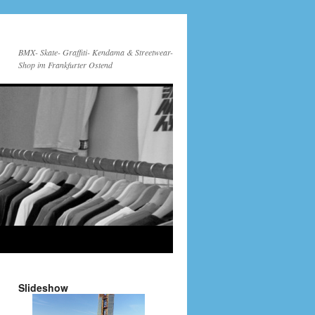
BMX- Skate- Graffiti- Kendama & Streetwear-
Shop im Frankfurter Ostend
Slideshow