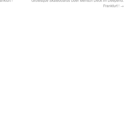
nkfurt !
Grotesque Skateboards Über Mensch Deck im Deepend.
Frankfurt !
→