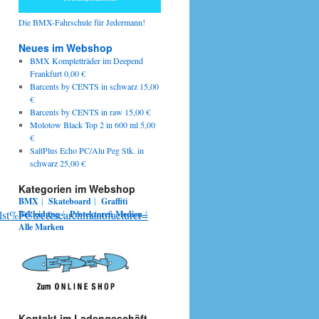
Die BMX-Fahrschule für Jedermann!
Neues im Webshop
BMX Kompletträder im Deepend
Frankfurt 0,00 €
Barcents by CENTS in schwarz 15,00
€
Barcents by CENTS in raw 15,00 €
Molotow Black Top 2 in 600 ml 5,00
€
SaltPlus Echo PC/Alu Peg Stk. in
schwarz 25,00 €
Kategorien im Webshop
BMX
|
Skateboard
|
Graffiti
st%FCtze&searchmanufacturer=
Bekleidung
|
Protektoren
Medien
|
Alle Marken
Kontakt im Ladengeschäft