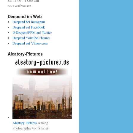
Sa: 11.00 – 18.00 Uhr
So: Geschlossen
Deepend im Web
Deepend bei Instagram
Deepend auf Facebook
@DeependFFM auf Twitter
Deepend Youtube Channel
Deepend auf Vimeo.com
Aleatory-Pictures
Aleatory Pictures
Analog
Photographie von Spangi