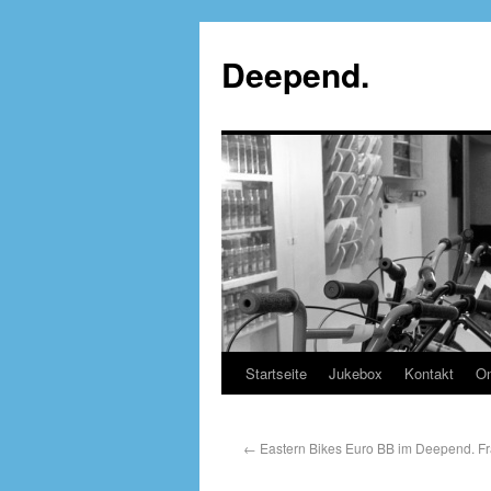
Deepend.
Startseite
Jukebox
Kontakt
On
←
Eastern Bikes Euro BB im Deepend. Fra