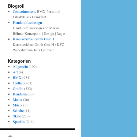
Blogroll
Centsofnonsens
BMX Parts und
Lifestyle aus Frankfurt
Handundfussdesign
Handundfussdesign von Marko
Böhner Konzeption | Design | Regie
Karosseriebau Groth GmbH
Karosseriebau Groth GmbH / KFZ
Werkstatt von Jens Lehmann
Kategorien
Allgemein
(109)
Art
(4)
BMX
(934)
Clothing
(61)
Graffiti
(323)
Kendama
(30)
Media
(36)
Musik
(5)
Schuhe
(11)
Skate
(230)
Specials
(244)