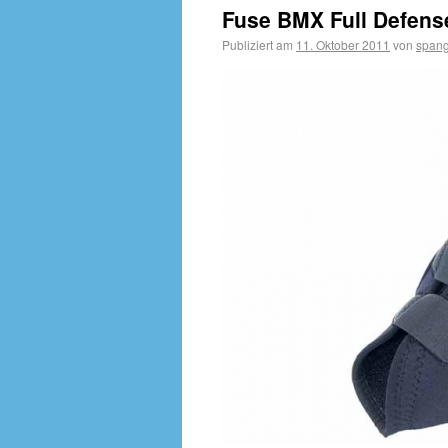
Fuse BMX Full Defense
Publiziert am
11. Oktober 2011
von
spang