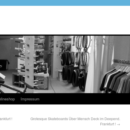
lineshop
Impressum
nkfurt !
Grotesque Skateboards Über Mensch Deck im Deepend.
Frankfurt !
→