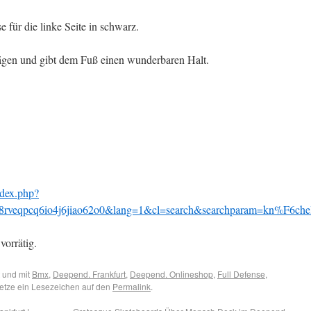
 für die linke Seite in schwarz.
lägen und gibt dem Fuß einen wunderbaren Halt.
dex.php?
rveqpcq6io4j6jiao62o0&lang=1&cl=search&searchparam=kn%F6chel
vorrätig.
 und mit
Bmx
,
Deepend. Frankfurt
,
Deepend. Onlineshop
,
Full Defense
,
Setze ein Lesezeichen auf den
Permalink
.