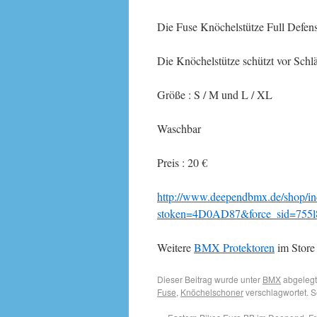
Die Fuse Knöchelstütze Full Defense
Die Knöchelstütze schützt vor Sch
Größe : S / M und L / XL
Waschbar
Preis : 20 €
http://www.deependbmx.de/shop/in
stoken=4D0AD87&force_sid=755l8
Weitere
BMX Protektoren
im Store 
Dieser Beitrag wurde unter
BMX
abgelegt
Fuse
,
Knöchelschoner
verschlagwortet. 