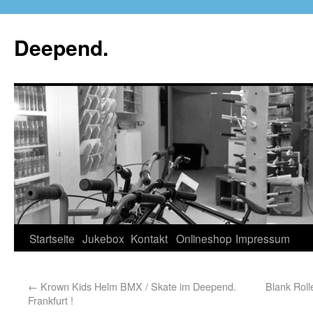
Deepend.
Startseite
Jukebox
Kontakt
Onlineshop
Impressum
←
Krown Kids Helm BMX / Skate im Deepend.
Blank Rol
Frankfurt !