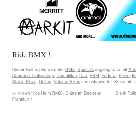
Ride BMX !
Dieser Beitrag wurde unter
BMX
,
Specials
abgelegt und mit
Ani
Deepend. Onlineshop
,
Demolition
,
Duo
,
FBM
,
Federal
,
Fiend
,
Ma
Stolen Bikes
,
United
,
Volume Bikes
verschlagwortet. Setze ein 
←
Krown Kids Helm BMX / Skate im Deepend.
Blank Rol
Frankfurt !