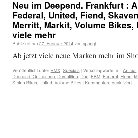
Neu im Deepend. Frankfurt : 
Federal, United, Fiend, Skaven
Merritt, Markit, Volume Bikes
viele mehr
Publiziert am
27. Februar 2014
von
spangi
Ab jetzt viele neue Marken mehr im Sh
Veröffentlicht unter
BMX
,
Specials
|
Verschlagwortet mit
Animal
Deepend. Onlineshop
,
Demolition
,
Duo
,
FBM
,
Federal
,
Fiend
,
Ma
Stolen Bikes
,
United
,
Volume Bikes
|
Kommentare deaktiviert