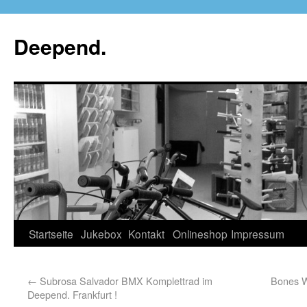
Deepend.
Startseite
Jukebox
Kontakt
Onlineshop
Impressum
←
Subrosa Salvador BMX Komplettrad im
Bones W
Deepend. Frankfurt !