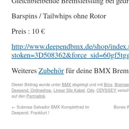
Gleichbleibende Bremsleistung bei ged
Barspins / Tailwhips ohne Rotor
Preis : 10 €
http://www.deependbmx.de/shop/index
stoken=3D508362&force_sid=60gf5tgg
Weiteres
Zubehör
für deine BMX Brems
Dieser Beitrag wurde unter
BMX
abgelegt und mit
Bmx
,
Bremse
Deepend. Onlineshop
,
Linear Slic Kabel
,
Ody
,
ODYSSEY
versch
auf den
Permalink
.
←
Subrosa Salvador BMX Komplettrad im
Bones W
Deepend. Frankfurt !