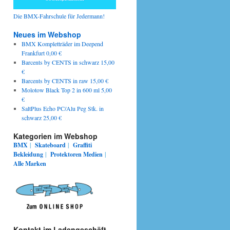
Die BMX-Fahrschule für Jedermann!
Neues im Webshop
BMX Kompletträder im Deepend
Frankfurt 0,00 €
Barcents by CENTS in schwarz 15,00
€
Barcents by CENTS in raw 15,00 €
Molotow Black Top 2 in 600 ml 5,00
€
SaltPlus Echo PC/Alu Peg Stk. in
schwarz 25,00 €
Kategorien im Webshop
BMX
|
Skateboard
|
Graffiti
Bekleidung
|
Protektoren
Medien
|
Alle Marken
Kontakt im Ladengeschäft