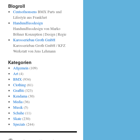
Blogroll
Centsofnonsens
BMX Parts und
Lifestyle aus Frankfurt
Handundfussdesign
Handundfussdesign von Marko
Böhner Konzeption | Design | Regie
Karosseriebau Groth GmbH
Karosseriebau Groth GmbH / KFZ
Werkstatt von Jens Lehmann
Kategorien
Allgemein
(109)
Art
(4)
BMX
(934)
Clothing
(61)
Graffiti
(323)
Kendama
(30)
Media
(36)
Musik
(5)
Schuhe
(11)
Skate
(230)
Specials
(244)