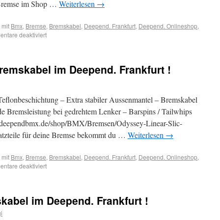
 Bremse im Shop …
Weiterlesen
→
 mit
Bmx
,
Bremse
,
Bremskabel
,
Deepend. Frankfurt
,
Deepend. Onlineshop
,
ntare deaktiviert
remskabel im Deepend. Frankfurt !
Teflonbeschichtung – Extra stabiler Aussenmantel – Bremskabel
de Bremsleistung bei gedrehtem Lenker – Barspins / Tailwhips
ww.deependbmx.de/shop/BMX/Bremsen/Odyssey-Linear-Slic-
satzteile für deine Bremse bekommt du …
Weiterlesen
→
 mit
Bmx
,
Bremse
,
Bremskabel
,
Deepend. Frankfurt
,
Deepend. Onlineshop
,
ntare deaktiviert
kabel im Deepend. Frankfurt !
i