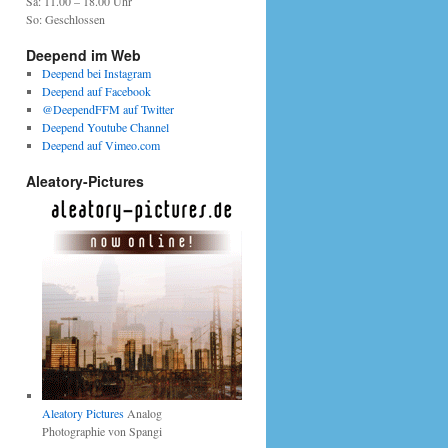
Sa: 11.00 – 18.00 Uhr
So: Geschlossen
Deepend im Web
Deepend bei Instagram
Deepend auf Facebook
@DeependFFM auf Twitter
Deepend Youtube Channel
Deepend auf Vimeo.com
Aleatory-Pictures
Aleatory Pictures
Analog
Photographie von Spangi