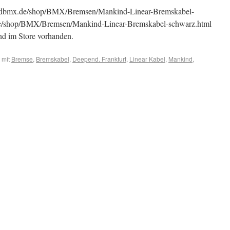
ndbmx.de/shop/BMX/Bremsen/Mankind-Linear-Bremskabel-
de/shop/BMX/Bremsen/Mankind-Linear-Bremskabel-schwarz.html
ind im Store vorhanden.
 mit
Bremse
,
Bremskabel
,
Deepend. Frankfurt
,
Linear Kabel
,
Mankind
,