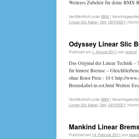
Weiteres Zubehör für deine BMX
Veröffentlicht unter
BMX
|
Verschlagwortet
Linear Slic Kabel
,
Ody
,
ODYSSEY
|
Komme
Odyssey Linear Slic B
Publiziert am
1. August 2011
von
spangi
Das Original der Linear Technik – 
für hintere Bremse – Gleichbleiben
ohne Rotor Preis : 10 € http://w
Bremskabel-in-rot.html Weitere Er
Veröffentlicht unter
BMX
|
Verschlagwortet
Linear Slic Kabel
,
Ody
,
ODYSSEY
|
Komme
Mankind Linear Brems
Publiziert am
14. Februar 2011
von
spang