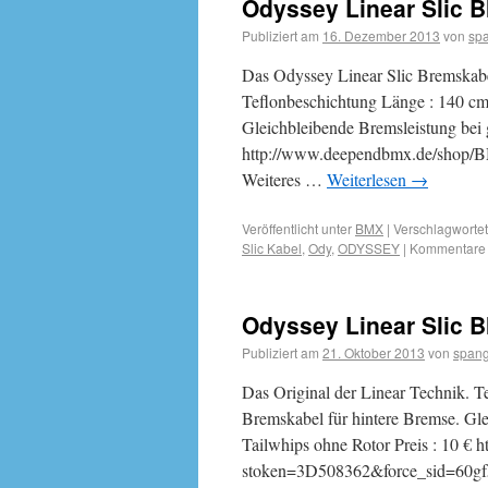
Odyssey Linear Slic 
Publiziert am
16. Dezember 2013
von
sp
Das Odyssey Linear Slic Bremskabel
Teflonbeschichtung Länge : 140 cm 
Gleichbleibende Bremsleistung bei 
http://www.deependbmx.de/shop/B
Weiteres …
Weiterlesen
→
Veröffentlicht unter
BMX
|
Verschlagwortet
Slic Kabel
,
Ody
,
ODYSSEY
|
Kommentare d
Odyssey Linear Slic B
Publiziert am
21. Oktober 2013
von
spang
Das Original der Linear Technik. T
Bremskabel für hintere Bremse. Gle
Tailwhips ohne Rotor Preis : 10 €
stoken=3D508362&force_sid=60gf5