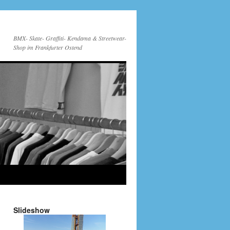
BMX- Skate- Graffiti- Kendama & Streetwear-
Shop im Frankfurter Ostend
Slideshow