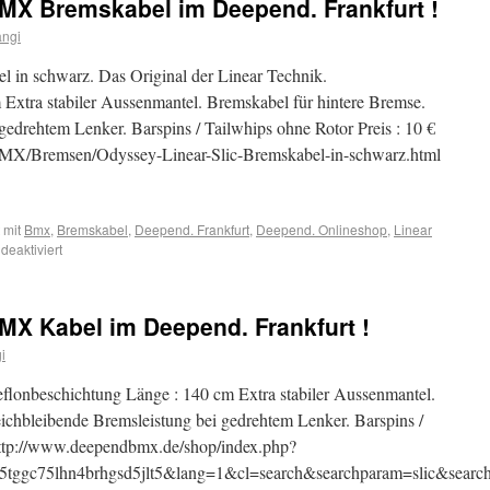
BMX Bremskabel im Deepend. Frankfurt !
angi
 in schwarz. Das Original der Linear Technik.
Extra stabiler Aussenmantel. Bremskabel für hintere Bremse.
gedrehtem Lenker. Barspins / Tailwhips ohne Rotor Preis : 10 €
MX/Bremsen/Odyssey-Linear-Slic-Bremskabel-in-schwarz.html
 mit
Bmx
,
Bremskabel
,
Deepend. Frankfurt
,
Deepend. Onlineshop
,
Linear
eaktiviert
MX Kabel im Deepend. Frankfurt !
i
eflonbeschichtung Länge : 140 cm Extra stabiler Aussenmantel.
ichbleibende Bremsleistung bei gedrehtem Lenker. Barspins /
 http://www.deependbmx.de/shop/index.php?
tggc75lhn4brhgsd5jlt5&lang=1&cl=search&searchparam=slic&search