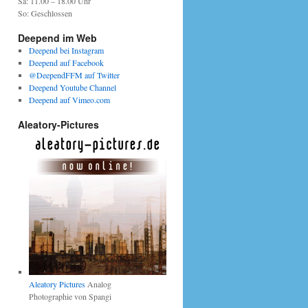
Sa: 11.00 – 18.00 Uhr
So: Geschlossen
Deepend im Web
Deepend bei Instagram
Deepend auf Facebook
@DeependFFM auf Twitter
Deepend Youtube Channel
Deepend auf Vimeo.com
Aleatory-Pictures
Aleatory Pictures
Analog
Photographie von Spangi