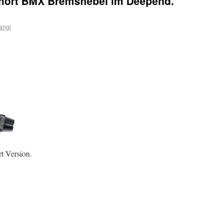
hort BMX Bremshebel im Deepend.
angi
t Version.