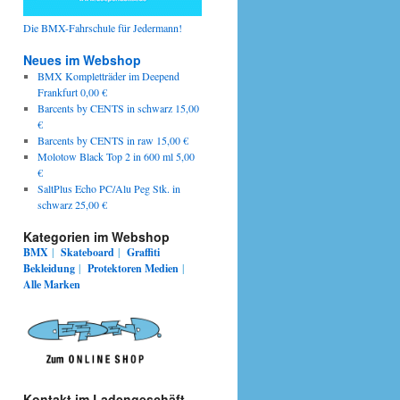
Die BMX-Fahrschule für Jedermann!
Neues im Webshop
BMX Kompletträder im Deepend
Frankfurt 0,00 €
Barcents by CENTS in schwarz 15,00
€
Barcents by CENTS in raw 15,00 €
Molotow Black Top 2 in 600 ml 5,00
€
SaltPlus Echo PC/Alu Peg Stk. in
schwarz 25,00 €
Kategorien im Webshop
BMX
|
Skateboard
|
Graffiti
Bekleidung
|
Protektoren
Medien
|
Alle Marken
Kontakt im Ladengeschäft