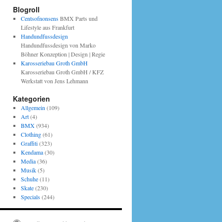
Blogroll
Centsofnonsens
BMX Parts und
Lifestyle aus Frankfurt
Handundfussdesign
Handundfussdesign von Marko
Böhner Konzeption | Design | Regie
Karosseriebau Groth GmbH
Karosseriebau Groth GmbH / KFZ
Werkstatt von Jens Lehmann
Kategorien
Allgemein
(109)
Art
(4)
BMX
(934)
Clothing
(61)
Graffiti
(323)
Kendama
(30)
Media
(36)
Musik
(5)
Schuhe
(11)
Skate
(230)
Specials
(244)