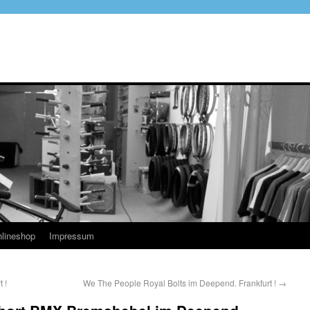
lineshop
Impressum
 !
We The People Royal Bolts im Deepend. Frankfurt !
→