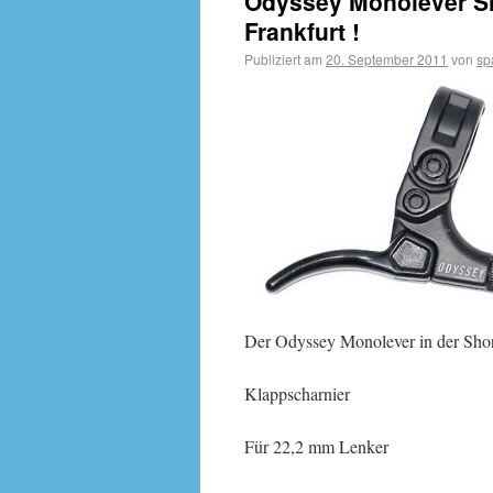
Odyssey Monolever S
Frankfurt !
Publiziert am
20. September 2011
von
sp
Der Odyssey Monolever in der Shor
Klappscharnier
Für 22,2 mm Lenker