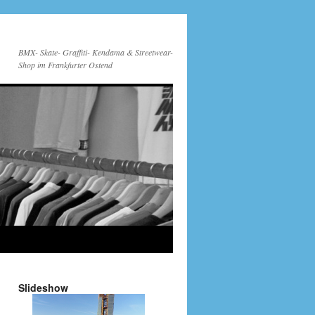
BMX- Skate- Graffiti- Kendama & Streetwear-
Shop im Frankfurter Ostend
Slideshow