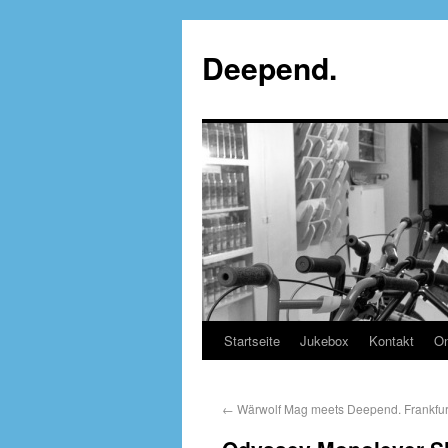
Deepend.
Startseite
Jukebox
Kontakt
On
←
Wärwolf Mag meets Deepend. Frankfurt