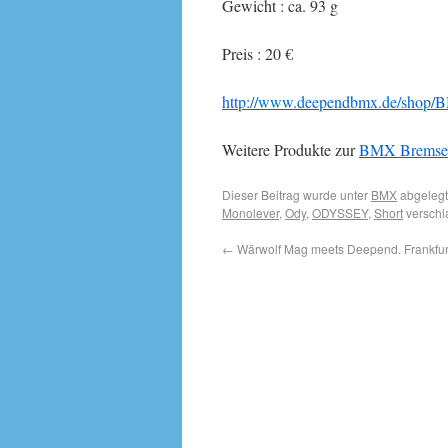
Gewicht : ca. 93 g
Preis : 20 €
http://www.deependbmx.de/shop/B
Weitere Produkte zur
BMX Bremse
Dieser Beitrag wurde unter
BMX
abgelegt
Monolever
,
Ody
,
ODYSSEY
,
Short
verschl
←
Wärwolf Mag meets Deepend. Frankfurt