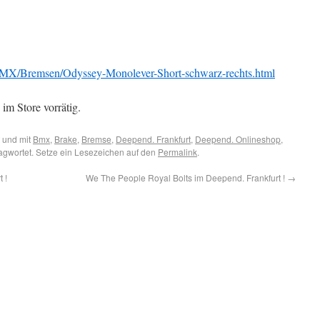
MX/Bremsen/Odyssey-Monolever-Short-schwarz-rechts.html
im Store vorrätig.
 und mit
Bmx
,
Brake
,
Bremse
,
Deepend. Frankfurt
,
Deepend. Onlineshop
,
agwortet. Setze ein Lesezeichen auf den
Permalink
.
 !
We The People Royal Bolts im Deepend. Frankfurt !
→