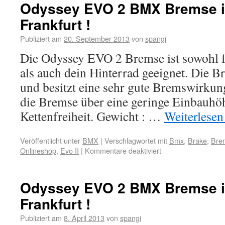
Odyssey EVO 2 BMX Bremse 
Frankfurt !
Publiziert am
20. September 2013
von
spangi
Die Odyssey EVO 2 Bremse ist sowohl f
als auch dein Hinterrad geeignet. Die B
und besitzt eine sehr gute Bremswirkun
die Bremse über eine geringe Einbauhö
Kettenfreiheit. Gewicht : …
Weiterlese
Veröffentlicht unter
BMX
|
Verschlagwortet mit
Bmx
,
Brake
,
Bre
Onlineshop
,
Evo II
|
Kommentare deaktiviert
Odyssey EVO 2 BMX Bremse 
Frankfurt !
Publiziert am
8. April 2013
von
spangi