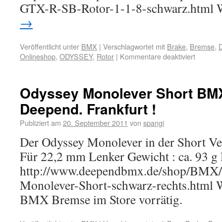
GTX-R-SB-Rotor-1-1-8-schwarz.html 
→
Veröffentlicht unter
BMX
|
Verschlagwortet mit
Brake
,
Bremse
,
D
Onlineshop
,
ODYSSEY
,
Rotor
|
Kommentare deaktiviert
Odyssey Monolever Short BM
Deepend. Frankfurt !
Publiziert am
20. September 2011
von
spangi
Der Odyssey Monolever in der Short Ve
Für 22,2 mm Lenker Gewicht : ca. 93 g P
http://www.deependbmx.de/shop/BMX/
Monolever-Short-schwarz-rechts.html W
BMX Bremse im Store vorrätig.