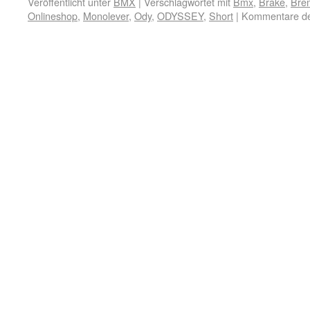
Veröffentlicht unter
BMX
|
Verschlagwortet mit
Bmx
,
Brake
,
Bre
Onlineshop
,
Monolever
,
Ody
,
ODYSSEY
,
Short
|
Kommentare dea