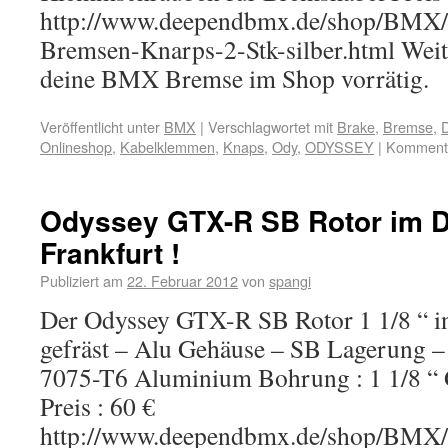
http://www.deependbmx.de/shop/BMX/
Bremsen-Knarps-2-Stk-silber.html Weit
deine BMX Bremse im Shop vorrätig.
Veröffentlicht unter
BMX
|
Verschlagwortet mit
Brake
,
Bremse
,
D
Onlineshop
,
Kabelklemmen
,
Knaps
,
Ody
,
ODYSSEY
|
Kommenta
Odyssey GTX-R SB Rotor im 
Frankfurt !
Publiziert am
22. Februar 2012
von
spangi
Der Odyssey GTX-R SB Rotor 1 1/8 “ i
gefräst – Alu Gehäuse – SB Lagerung –
7075-T6 Aluminium Bohrung : 1 1/8 “ G
Preis : 60 €
http://www.deependbmx.de/shop/BMX/