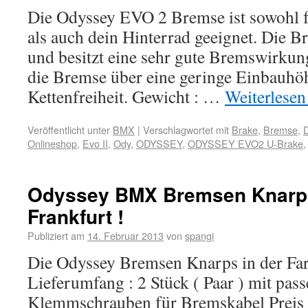
Die Odyssey EVO 2 Bremse ist sowohl f
als auch dein Hinterrad geeignet. Die B
und besitzt eine sehr gute Bremswirkun
die Bremse über eine geringe Einbauhö
Kettenfreiheit. Gewicht : …
Weiterlese
Veröffentlicht unter
BMX
|
Verschlagwortet mit
Brake
,
Bremse
,
D
Onlineshop
,
Evo II
,
Ody
,
ODYSSEY
,
ODYSSEY EVO2 U-Brake
Odyssey BMX Bremsen Knarp
Frankfurt !
Publiziert am
14. Februar 2013
von
spangi
Die Odyssey Bremsen Knarps in der Farb
Lieferumfang : 2 Stück ( Paar ) mit pa
Klemmschrauben für Bremskabel Preis :