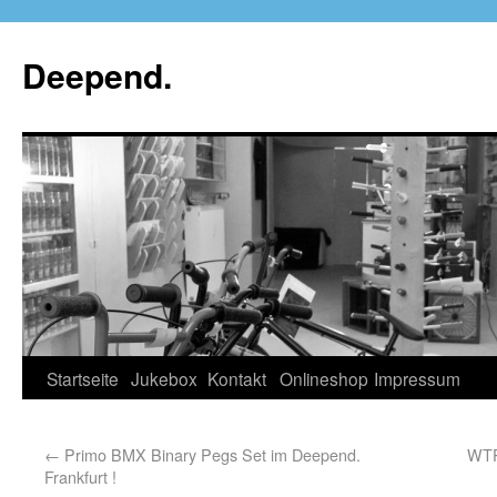
Deepend.
Startseite
Jukebox
Kontakt
Onlineshop
Impressum
←
Primo BMX Binary Pegs Set im Deepend.
WTP
Frankfurt !