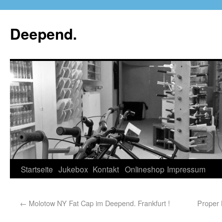
Deepend.
Startseite
Jukebox
Kontakt
Onlineshop
Impressum
←
Molotow NY Fat Cap im Deepend. Frankfurt !
Proper