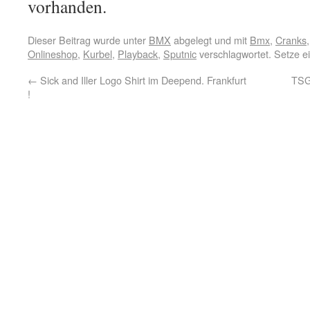
vorhanden.
Dieser Beitrag wurde unter
BMX
abgelegt und mit
Bmx
,
Cranks
Onlineshop
,
Kurbel
,
Playback
,
Sputnic
verschlagwortet. Setze e
←
Sick and Iller Logo Shirt im Deepend. Frankfurt
TSG
!