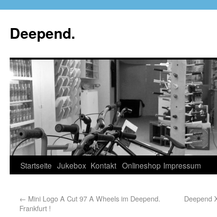
Deepend.
Startseite
Jukebox
Kontakt
Onlineshop
Impressum
←
Mini Logo A Cut 97 A Wheels im Deepend.
Deepend X
Frankfurt !