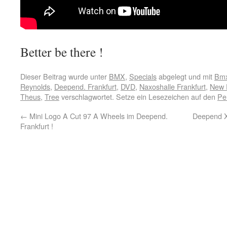
Better be there !
Dieser Beitrag wurde unter
BMX
,
Specials
abgelegt und mit
Bm
Reynolds
,
Deepend. Frankfurt
,
DVD
,
Naxoshalle Frankfurt
,
New 
Theus
,
Tree
verschlagwortet. Setze ein Lesezeichen auf den
Pe
←
Mini Logo A Cut 97 A Wheels im Deepend.
Deepend X
Frankfurt !